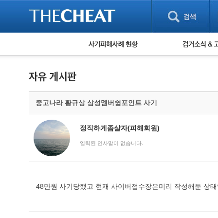
피해사례 현황
검거 소식
직거래 피해사례
고맙습니다! 감
게임 · 비실물 피해사례
스팸 피해사례
암호화폐 피해사례
중고나라 황규상 삼성멤버쉽포인트 사기
보이스피싱 피해사례
유해사이트 목록
비공개 피해사례
정직하게좀살자(피해회원)
워킹홀리데이 피해사례
입력된 인사말이 없습니다.
48만원 사기당했고 현재 사이버접수장은미리 작성해둔 상