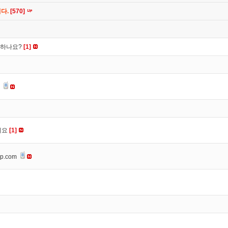
니다.
[570]
떡하나요?
[1]
요
세요
[1]
op.com