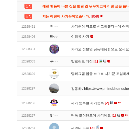
예전 행동에 나쁜 짓을 했던 걸 뉘우치고자 이런 글을 씁
저는 예전에 사기꾼이였습니다.
[858]
친○○
사기꾼이 역으로 신고하겠다는데 어
12328461
빠○○
이겸유 사기
12328406
12328351
카카오 정보연 공동대응방으로 오세
무○○
발로란트 계정
[1]
12328333
텔레그램 입금 ㅂㄱㅌ 사기꾼 조심하
12328329
12328297
김동하 / https://www.pminobhomesh
제가 등록한 사기등록
[2]
12328256
맑○○
틱톡 모어앤모어 사기에요
[1]
12328237
12328234
세면대 파손
[2]