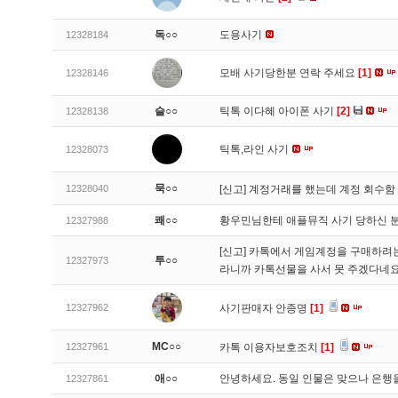
독○○
도용사기
12328184
모배 사기당한분 연락 주세요
[1]
12328146
슬○○
틱톡 이다혜 아이폰 사기
[2]
12328138
틱톡,라인 사기
12328073
묵○○
12328040
[신고]
계정거래를 했는데 계정 회수함
쾌○○
황우민님한테 애플뮤직 사기 당하신 
12327988
[신고]
카톡에서 게임계정을 구매하려는데
투○○
12327973
라니까 카톡선물을 사서 못 주겠다네
12327962
사기판매자 안종명
[1]
MC○○
12327961
카톡 이용자보호조치
[1]
애○○
안녕하세요. 동일 인물은 맞으나 은행
12327861