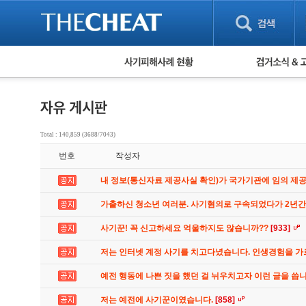
피해사례 현황
검거 소식
직거래 피해사례
고맙습니다! 감
게임 · 비실물 피해사례
스팸 피해사례
암호화폐 피해사례
Total : 140,859 (3688/7043)
보이스피싱 피해사례
번호
작성자
유해사이트 목록
비공개 피해사례
내 정보(통신자료 제공사실 확인)가 국가기관에 임의 제
워킹홀리데이 피해사례
가출하신 청소년 여러분. 사기혐의로 구속되었다가 2년
사기꾼! 꼭 신고하세요 억울하지도 않습니까??
[933]
저는 인터넷 계정 사기를 치고다녔습니다. 인생경험을 
예전 행동에 나쁜 짓을 했던 걸 뉘우치고자 이런 글을 씁
저는 예전에 사기꾼이였습니다.
[858]