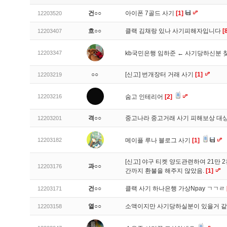
건○○
아이폰 7골드 사기
[1]
12203520
흐○○
클랙 김채랑 있나 사기피해자입니다
[
12203407
12203347
kb국민은행 임하준 ← 사기당하신분
○○
[신고]
번개장터 거래 사기
[1]
12203219
12203216
숨고 인테리어
[2]
격○○
중고나라 중고거래 사기 피해보상 대상
12203201
12203182
메이플 루나 블로그 사기
[1]
[신고]
야구 티켓 양도관련하여 21만 
과○○
12203176
간까지 환불을 해주지 않았음.
[1]
건○○
클랙 사기 하나은행 가상Npay ㄱㄱㄹ
12203171
열○○
소액이지만 사기당하실분이 있을거 
12203158