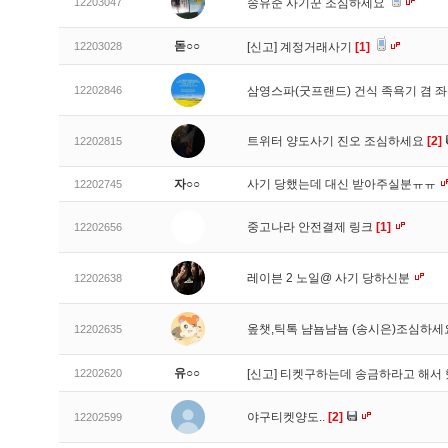
12203047
송유준 사기꾼 조심하세요
돋○○
12203028
[신고]
계정거래사기
[1]
12202846
삼영스파(굿프랜드) 건식 족욕기 겸 
트위터 양도사기 진오 조심하세요
[2]
12202815
자○○
사기 당했는데 대신 받아주실분ㅠㅠ
12202745
중고나라 안전결제 링크
[1]
12202656
레이븐 2 노일@ 사기 당하신분
12202638
옾챗,틱톡 냠뇸냠뇸 (송시은)조심하
12202635
유○○
12202620
[신고]
티켓구하는데 송금하라고 해서 
야구티켓양도..
[2]
12202599