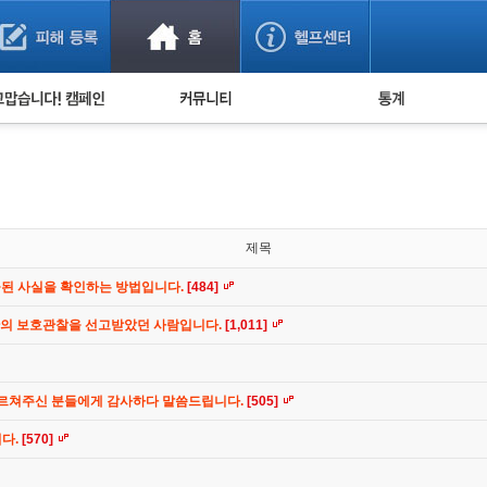
사기 예방했어요!
누적 피해사례 통계
사의 마음 전하기
자유게시판
피해물품명 통계
사기뉴스 브리핑
지역·통신사 통계
사건 사진 자료
은행 일별 피해등록 
사기방지 아이디어
제목
신종사기 주의 정보
공된 사실을 확인하는 방법입니다.
[484]
전문가 칼럼
간의 보호관찰을 선고받았던 사람입니다.
[1,011]
금융사기 관련 영상
가르쳐주신 분들에게 감사하다 말씀드립니다.
[505]
니다.
[570]