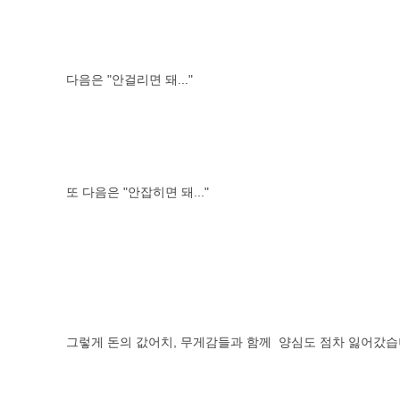
다음은 "안걸리면 돼..."
또 다음은 "안잡히면 돼..."
그렇게 돈의 값어치, 무게감들과 함께 양심도 점차 잃어갔습