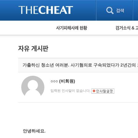
피해사례 현황
검거 소식
직거래 피해사례
고맙습니다! 감
게임 · 비실물 피해사례
스팸 피해사례
암호화폐 피해사례
가출하신 청소년 여러분. 사기혐의로 구속되었다가 2년간의
보이스피싱 피해사례
유해사이트 목록
비공개 피해사례
○○○
(비회원)
워킹홀리데이 피해사례
입력된 인사말이 없습니다.
안녕하세요.