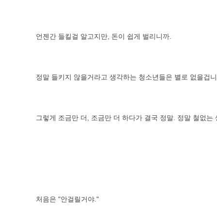
언젠간 들킬걸 알고지만, 돈이 쉽게 벌리니까.
정말 들키지 않을거라고 생각하는 청소년들은 별로 없을겁니
그렇게 조금만 더, 조금만 더 하다가 결국 정말. 정말 철없는
처음은 "안걸릴거야."