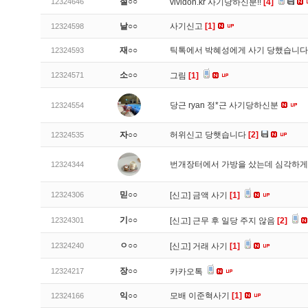
절○○
12324646
vividon.kr 사기당하신분!!
[4]
날○○
사기신고
[1]
12324598
재○○
틱톡에서 박혜성에게 사기 당했습니
12324593
소○○
12324571
그림
[1]
당근 ryan 정*근 사기당하신분
12324554
자○○
허위신고 당햇습니다
[2]
12324535
번개장터에서 가방을 샀는데 심각하게
12324344
믿○○
12324306
[신고]
금액 사기
[1]
기○○
12324301
[신고]
근무 후 일당 주지 않음
[2]
ㅇ○○
12324240
[신고]
거래 사기
[1]
장○○
12324217
카카오톡
익○○
모배 이준혁사기
[1]
12324166