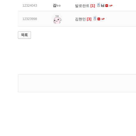
감○○
12324043
발로란트
[1]
12323998
김현민
[3]