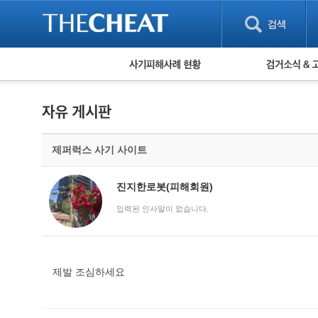
피해사례 현황
검거 소식
직거래 피해사례
고맙습니다! 감
게임 · 비실물 피해사례
스팸 피해사례
암호화폐 피해사례
제퍼럭스 사기 사이트
보이스피싱 피해사례
유해사이트 목록
비공개 피해사례
진지한로봇(피해회원)
워킹홀리데이 피해사례
입력된 인사말이 없습니다.
제발 조심하세요