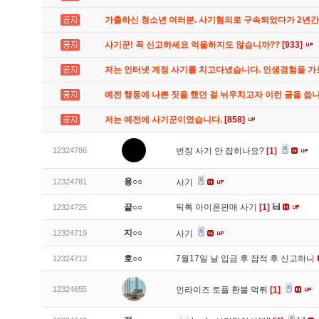
가출하신 청소년 여러분. 사기혐의로 구속되었다가 2년
사기꾼! 꼭 신고하세요 억울하지도 않습니까??
[933]
저는 인터넷 계정 사기를 치고다녔습니다. 인생경험을 
예전 행동에 나쁜 짓을 했던 걸 뉘우치고자 이런 글을 씁
저는 예전에 사기꾼이였습니다.
[858]
12324786
번장 사기 안 잡히나요?
[1]
용○○
12324781
사기
끝○○
틱톡 아이폰판매 사기
[1]
12324725
지○○
12324719
사기
호○○
7월17일 날 입금 후 잠적 후 신고하니
12324713
12324655
인라이즈 토플 환불 먹튀
[1]