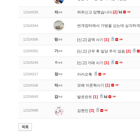
자○○
허위신고 당햇습니다
[2]
12324535
번개장터에서 가방을 샀는데 심각하게
12324344
믿○○
12324306
[신고]
금액 사기
[1]
기○○
12324301
[신고]
근무 후 일당 주지 않음
[2]
ㅇ○○
12324240
[신고]
거래 사기
[1]
장○○
12324217
카카오톡
익○○
모배 이준혁사기
[1]
12324166
감○○
12324043
발로란트
[1]
12323998
김현민
[3]