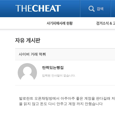
피해사례 현황
검거 소식
직거래 피해사례
고맙습니다! 감
게임 · 비실물 피해사례
스팸 피해사례
암호화폐 피해사례
사이버 거래 먹튀
보이스피싱 피해사례
유해사이트 목록
비공개 피해사례
탄력있는빵집
워킹홀리데이 피해사례
입력된 인사말이 없습니다.
발로란트 오픈채팅방에서 아주아주 좋은 계정을 판다길래 저가
을 읽지 않고 돈도 다시 안주고 계정 까지 안줬습니다