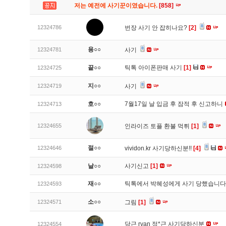
저는 예전에 사기꾼이였습니다.
[858]
12324786
번장 사기 안 잡히나요?
[2]
용○○
12324781
사기
끝○○
틱톡 아이폰판매 사기
[1]
12324725
지○○
12324719
사기
호○○
7월17일 날 입금 후 잠적 후 신고하니
12324713
12324655
인라이즈 토플 환불 먹튀
[1]
절○○
12324646
vividon.kr 사기당하신분!!
[4]
날○○
사기신고
[1]
12324598
재○○
틱톡에서 박혜성에게 사기 당했습니
12324593
소○○
12324571
그림
[1]
당근 ryan 정*근 사기당하신분
12324554