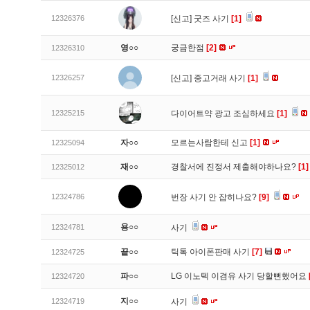
12326376
[신고]
굿즈 사기
[1]
영○○
궁금한점
[2]
12326310
12326257
[신고]
중고거래 사기
[1]
12325215
다이어트약 광고 조심하세요
[1]
자○○
모르는사람한테 신고
[1]
12325094
재○○
경찰서에 진정서 제출해야하나요?
[1]
12325012
12324786
번장 사기 안 잡히나요?
[9]
용○○
12324781
사기
끝○○
틱톡 아이폰판매 사기
[7]
12324725
파○○
LG 이노텍 이겸유 사기 당할뻔했어요
12324720
지○○
12324719
사기