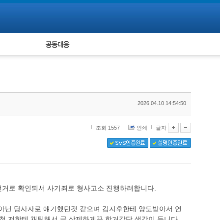
피해자 공동대응
통계
2026.04.10 14:54:50
조회 1557
인쇄
글자
던거로 확인되서 사기죄로 형사고소 진행하려합니다.
아닌 당사자로 얘기했던것 같으며 김지후한테 양도받아서 연
척 저한테 채팅해서 글 삭제하게끔 한거같단 생각이 듭니다.