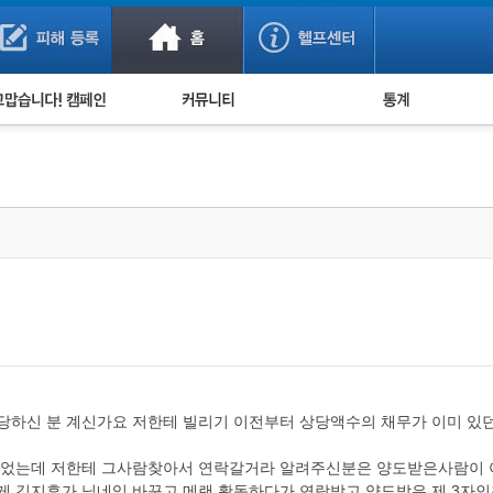
사기 예방했어요!
누적 피해사례 통계
사의 마음 전하기
자유게시판
피해물품명 통계
사기뉴스 브리핑
지역·통신사 통계
사건 사진 자료
은행 일별 피해등록 
사기방지 아이디어
신종사기 주의 정보
전문가 칼럼
금융사기 관련 영상
하신 분 계신가요 저한테 빌리기 이전부터 상당액수의 채무가 이미 있
왔었는데 저한테 그사람찾아서 연락갈거라 알려주신분은 양도받은사람이 
 김지후가 닉네임 바꾸고 메랜 활동하다가 연락받고 양도받은 제 3자인