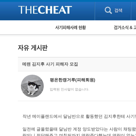
피해사례 현황
검거 소식
직거래 피해사례
고맙습니다! 감
게임 · 비실물 피해사례
스팸 피해사례
암호화폐 피해사례
메랜 김지후 사기 피해자 모집
보이스피싱 피해사례
유해사이트 목록
비공개 피해사례
평온한캥거루(피해회원)
워킹홀리데이 피해사례
입력된 인사말이 없습니다.
작년 메이플랜드에서 달님반으로 활동했던 김지후한테 사기당
일전에 글올렸을때 달님반 계정 양도받았다는 사람이 채팅
락되니 전달해주고 며칠뒤까지 연락준다했는데 연락이 없는게