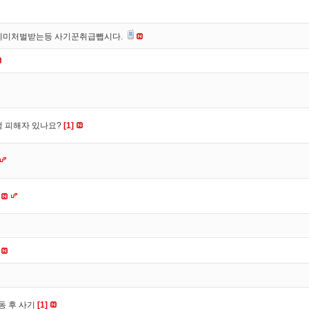
이미처벌받는등 사기꾼취급뺍시다.
수정 피해자 있나요?
[1]
동 후 사기
[1]