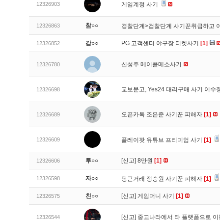
12326903
게임계정 사기
참○○
12326863
경찰단계>검찰단계 사기꾼취급하고 
감○○
PG 고객센터 야구장 티켓사기
[1]
12326852
신성주 메이플메소사기
12326780
교보문고, Yes24 대리구매 사기 이
12326698
오픈카톡 조은준 사기꾼 피해자
[1]
12326689
12326609
플레이팟 유튜브 프리미엄 사기
[1]
투○○
[신고]
8만원
[1]
12326606
자○○
12326598
당근거래 정승원 사기꾼 피해자
[1]
친○○
[신고]
게임머니 사기
[1]
12326575
[신고]
중고나라에서 타 플랫폼으로 이
12326544