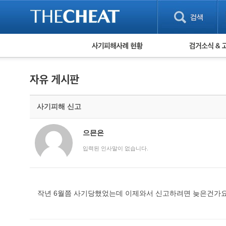
피해사례 현황
검거 소식
직거래 피해사례
고맙습니다! 감
게임 · 비실물 피해사례
스팸 피해사례
암호화폐 피해사례
사기피해 신고
보이스피싱 피해사례
유해사이트 목록
비공개 피해사례
으믄은
워킹홀리데이 피해사례
입력된 인사말이 없습니다.
작년 6월쯤 사기당했었는데 이제와서 신고하려면 늦은건가요