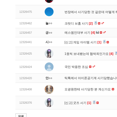
12326475
번장에서 사기당한 것 같은데 어떻게
놀○○
12326462
크릿디 브훔 사기
[2]
긍○○
에스엠인대부 사기
[4]
12326457
시○○
12326441
[신고]
게임 아이템 사기
[1]
12326425
1원씩 보내봤는데 협박죄인가요
[4]
국민 박용한 조심
12326424
안○○
틱톡에서 아이폰공기계 사기당했습
12326420
오광원한테 사기당한 분 계신가요
12326408
12326376
[신고]
굿즈 사기
[1]