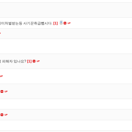
이미처벌받는등 사기꾼취급뺍시다.
[1]
수정 피해자 있나요?
[1]