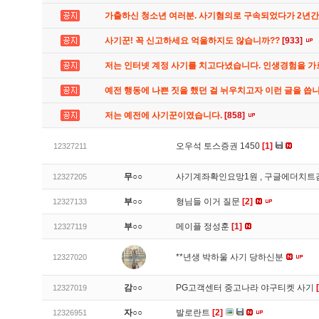
가출하신 청소년 여러분. 사기혐의로 구속되었다가 2년
사기꾼! 꼭 신고하세요 억울하지도 않습니까??
[933]
저는 인터넷 계정 사기를 치고다녔습니다. 인생경험을 
예전 행동에 나쁜 짓을 했던 걸 뉘우치고자 이런 글을 씁
저는 예전에 사기꾼이였습니다.
[858]
오우석 토스증권 1450
[1]
12327211
무○○
사기계좌확인요망1원 , 구글에더치트
12327205
부○○
형님들 이거 질문
[2]
12327133
부○○
메이플 정성훈
[1]
12327119
**년생 박하울 사기 당하신분
12327020
감○○
PG고객센터 중고나라 야구티켓 사기
12327019
자○○
발로란트
[2]
12326951