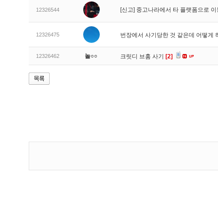
[신고]
중고나라에서 타 플랫폼으로 이
12326544
12326475
번장에서 사기당한 것 같은데 어떻게
놀○○
12326462
크릿디 브훔 사기
[2]