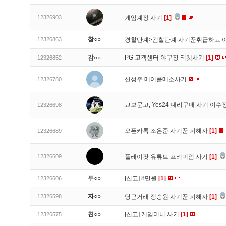
12326903
게임계정 사기
[1]
참○○
12326863
경찰단계>검찰단계 사기꾼취급하고 
감○○
PG 고객센터 야구장 티켓사기
[1]
12326852
신성주 메이플메소사기
12326780
교보문고, Yes24 대리구매 사기 이
12326698
오픈카톡 조은준 사기꾼 피해자
[1]
12326689
12326609
플레이팟 유튜브 프리미엄 사기
[1]
투○○
[신고]
8만원
[1]
12326606
자○○
12326598
당근거래 정승원 사기꾼 피해자
[1]
친○○
[신고]
게임머니 사기
[1]
12326575