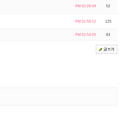
PM 02:29:49
52
PM 01:58:12
125
PM 01:54:05
83