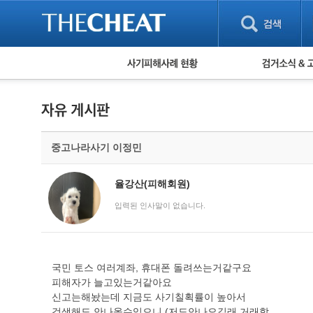
피해사례 현황
검거 소식
직거래 피해사례
고맙습니다! 감
게임 · 비실물 피해사례
스팸 피해사례
암호화폐 피해사례
중고나라사기 이정민
보이스피싱 피해사례
유해사이트 목록
비공개 피해사례
율강산(피해회원)
워킹홀리데이 피해사례
입력된 인사말이 없습니다.
국민 토스 여러계좌, 휴대폰 돌려쓰는거같구요
피해자가 늘고있는거같아요
신고는해놨는데 지금도 사기칠획률이 높아서
검색해도 안나올수있으니 (저도안나오길래 거래함