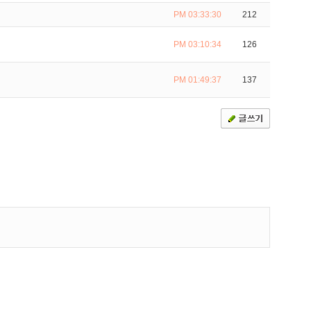
PM 03:33:30
212
PM 03:10:34
126
PM 01:49:37
137