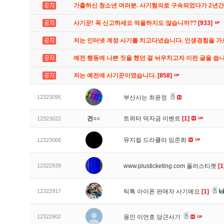
가출하신 청소년 여러분. 사기혐의로 구속되었다가 2년
사기꾼! 꼭 신고하세요 억울하지도 않습니까??
[933]
저는 인터넷 계정 사기를 치고다녔습니다. 인생경험을 
예전 행동에 나쁜 짓을 했던 걸 뉘우치고자 이런 글을 씁
저는 예전에 사기꾼이였습니다.
[858]
12323095
부산사는 최윤정
건○○
트위터 덕자금 이벤트
[1]
12323022
뮤지컬 드라큘라 임준희
12323006
12322939
www.plusticketing.com 플러스티켓
[1
12322917
틱톡 아이폰 판매자 사기예요
[1]
12322902
용인 이언호 당근사기