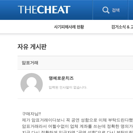
피해사례 현황
검거 소식
직거래 피해사례
고맙습니다! 감
게임 · 비실물 피해사례
스팸 피해사례
암호화폐 피해사례
암표거래
보이스피싱 피해사례
유해사이트 목록
비공개 피해사례
명예로운치즈
워킹홀리데이 피해사례
입력된 인사말이 없습니다.
구매자님!!
제가 암표거래이다보니 꼭 공연 성함으로 이체 부탁드린
암표거래라서 어쩔수없이 업체 계좌를 쓰는데 정확한 명의가
지금 다시 정확하게 입금자명 “공연 성함”으로 다시 부탁드릴