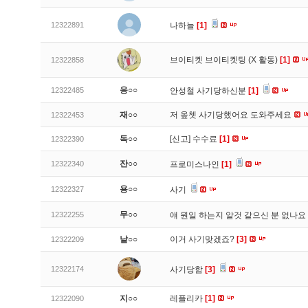
12322891
나하늘
[1]
브이티켓 브이티켓팅 (X 활동)
[1]
12322858
응○○
12322485
안성철 사기당하신분
[1]
재○○
저 옾쳇 사기당했어요 도와주세요
12322453
독○○
[신고]
수수료
[1]
12322390
잔○○
12322340
프로미스나인
[1]
용○○
12322327
사기
무○○
12322255
얘 뭔일 하는지 알것 같으신 분 없나요
날○○
이거 사기맞겠죠?
[3]
12322209
12322174
사기당함
[3]
지○○
레플리카
[1]
12322090