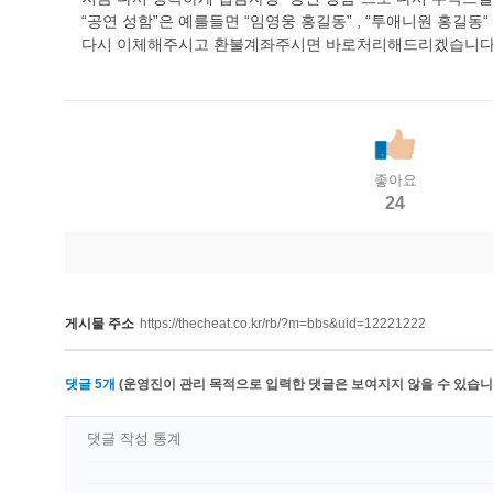
“공연 성함”은 예를들면 “임영웅 홍길동” , “투애니원 홍길동“ 
다시 이체해주시고 환불계좌주시면 바로처리해드리겠습니다!
좋아요
24
게시물 주소
https://thecheat.co.kr/rb/?m=bbs&uid=12221222
댓글
5
개
(운영진이 관리 목적으로 입력한 댓글은 보여지지 않을 수 있습니다
댓글 작성 통계