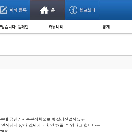
사기 예방했어요!
누적 피해사례 통계
사의 마음 전하기
자유게시판
피해물품명 통계
사기뉴스 브리핑
지역·통신사 통계
사건 사진 자료
은행 일별 피해등록 
사기방지 아이디어
신종사기 주의 정보
전문가 칼럼
금융사기 관련 영상
다했는데 공연가시는분성함으로 헷갈리신걸까요ㅜ
 인식되지 않아 업체에서 확인 해줄 수 없다고 합니다ㅜ
게요!!