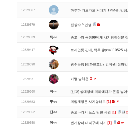
12329607
하투하 카모카모 거래계 TMM폼, 번
12329579
전상수 **년생
독○○
12329539
중고나라 등장99에게 사기당하신분 
12329417
브레인롯 판매, 틱톡 @psw110525 
광주은행 [전화번호]32 강지원 [전화번
12329390
카뱅 송채은
12329371
적○○
12329360
[신고]
상대방에 계좌에다가 돈을 넣어
투○○
게임계정은 사기당해도
[1]
12329353
단○○
12329352
중고나라서 노쇼 당한 사연
[1]
이○○
12329350
번개장터 대리구매 사기
[1]