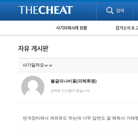
피해사례 현황
검거 소식
직거래 피해사례
고맙습니다! 감
게임 · 비실물 피해사례
스팸 피해사례
암호화폐 피해사례
사기일까요ㅠㅠ
보이스피싱 피해사례
유해사이트 목록
비공개 피해사례
불굴의나비꽃(피해회원)
워킹홀리데이 피해사례
입력된 인사말이 없습니다.
번개장터에서 계좌유도 하는데 너무 답변도 잘 해줘서 거래했