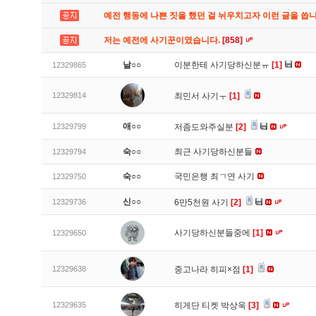
예전 행동에 나쁜 짓을 했던 걸 뉘우치고자 이런 글을 씁
저는 예전에 사기꾼이였습니다.
[858]
날○○
이분한테 사기당하신분ㅠ
[1]
12329865
12329814
최민서 사기ㅜ
[1]
애○○
12329799
저좀도와주실분
[2]
숙○○
최근 사기당하신분들
12329794
숙○○
국민은행 최ㄱ연 사기
12329750
신○○
12329736
6만5천원 사기
[2]
사기당하신분들중에
[1]
12329650
12329638
중고나라 히피×점
[1]
12329635
히게단 티켓 박상욱
[3]