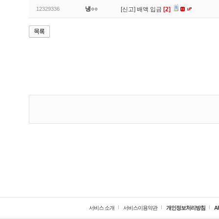
냉○○
12329336
[신고]
배액 입금
[2]
서비스 소개
서비스이용약관
개인정보처리방침
A