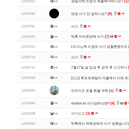
재○○
경찰서에 진정서 제출해야하나요?
[1]
12325012
12324786
번장 사기 안 잡히나요?
[8]
용○○
12324781
사기
끝○○
틱톡 아이폰판매 사기
[7]
12324725
파○○
LG 이노텍 이겸유 사기 당할뻔했어요
12324720
지○○
12324719
사기
호○○
7월17일 날 입금 후 잠적 후 신고하니
12324713
파○○
12324709
[신고]
후르츠패밀리 어플에서 이체 
12324655
인라이즈 토플 환불 먹튀
[1]
절○○
12324646
vividon.kr 사기당하신분!!
[4]
날○○
사기신고
[3]
12324598
재○○
틱톡에서 박혜성에게 사기 당했습니
12324593