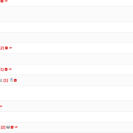
[2]
[1]
유도
[1]
다
[2]