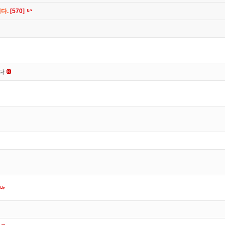
니다.
[570]
니다