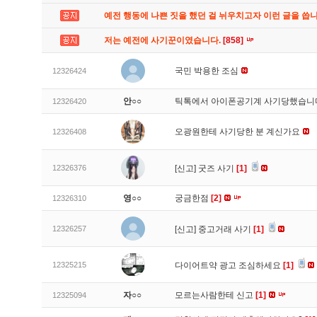
예전 행동에 나쁜 짓을 했던 걸 뉘우치고자 이런 글을 씁
저는 예전에 사기꾼이였습니다.
[858]
국민 박용한 조심
12326424
안○○
틱톡에서 아이폰공기계 사기당했습
12326420
오광원한테 사기당한 분 계신가요
12326408
12326376
[신고]
굿즈 사기
[1]
영○○
궁금한점
[2]
12326310
12326257
[신고]
중고거래 사기
[1]
12325215
다이어트약 광고 조심하세요
[1]
자○○
모르는사람한테 신고
[1]
12325094