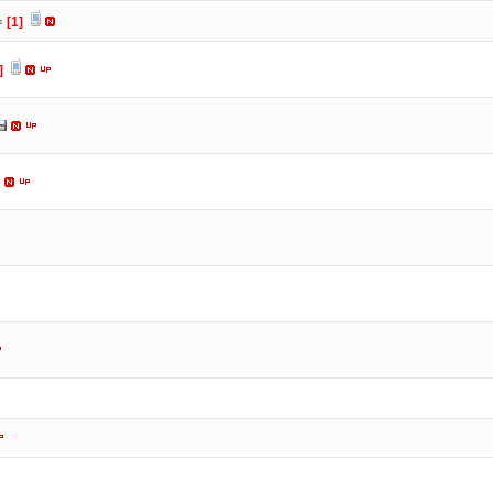
수
[1]
]