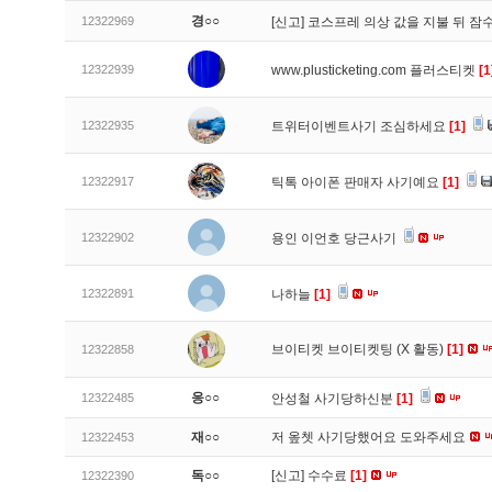
경○○
12322969
[신고]
코스프레 의상 값을 지불 뒤 잠
12322939
www.plusticketing.com 플러스티켓
[1
12322935
트위터이벤트사기 조심하세요
[1]
12322917
틱톡 아이폰 판매자 사기예요
[1]
12322902
용인 이언호 당근사기
12322891
나하늘
[1]
브이티켓 브이티켓팅 (X 활동)
[1]
12322858
응○○
12322485
안성철 사기당하신분
[1]
재○○
저 옾쳇 사기당했어요 도와주세요
12322453
독○○
[신고]
수수료
[1]
12322390