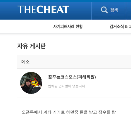
피해사례 현황
검거 소식
직거래 피해사례
고맙습니다! 감
게임 · 비실물 피해사례
스팸 피해사례
암호화폐 피해사례
메소
보이스피싱 피해사례
유해사이트 목록
비공개 피해사례
꿈꾸는코스모스(피해회원)
워킹홀리데이 피해사례
입력된 인사말이 없습니다.
오픈톡에서 계좌 거래로 하던중 돈을 받고 잠수를 탐