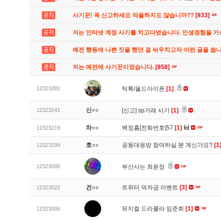
사기꾼! 꼭 신고하세요 억울하지도 않습니까??
[933]
저는 인터넷 계정 사기를 치고다녔습니다. 인생경험을 
예전 행동에 나쁜 짓을 했던 걸 뉘우치고자 이런 글을 씁
저는 예전에 사기꾼이였습니다.
[858]
12323281
틱톡/올드아이폰
[1]
신○○
12323241
[신고]
sp거래 사기
[1]
차○○
백정흠[전화번호]57
[1]
12323219
호○○
공동대응방 참여하실 분 계신가요?
[1
12323199
12323095
부산사는 최윤정
건○○
트위터 덕자금 이벤트
[3]
12323022
뮤지컬 드라큘라 임준희
[1]
12323006