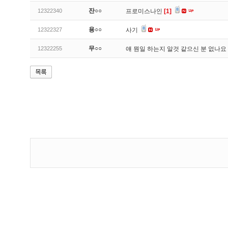
잔○○
12322340
프로미스나인
[1]
용○○
12322327
사기
무○○
12322255
얘 뭔일 하는지 알것 같으신 분 없나요