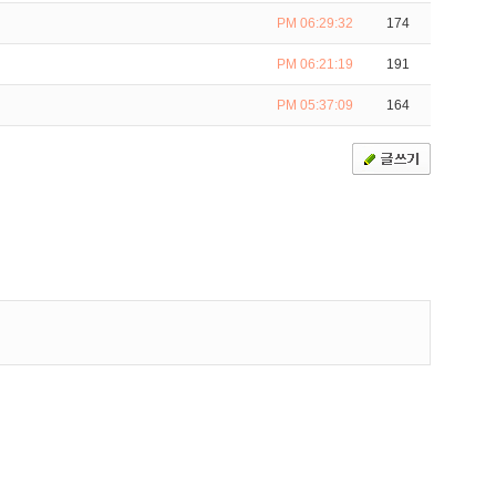
PM 06:29:32
174
PM 06:21:19
191
PM 05:37:09
164