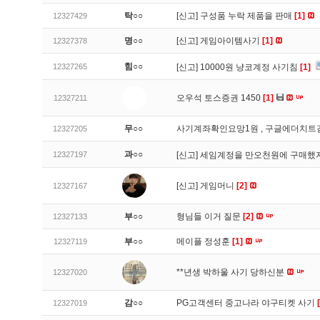
탁○○
[신고]
구성품 누락 제품을 판매
[1]
12327429
명○○
[신고]
게임아이템사기
[1]
12327378
힘○○
12327265
[신고]
10000원 냥코계정 사기침
[1]
오우석 토스증권 1450
[1]
12327211
무○○
사기계좌확인요망1원 , 구글에더치트
12327205
과○○
12327197
[신고]
세임계정을 만오천원에 구매했지
[신고]
게임머니
[2]
12327167
부○○
형님들 이거 질문
[2]
12327133
부○○
메이플 정성훈
[1]
12327119
**년생 박하울 사기 당하신분
12327020
감○○
PG고객센터 중고나라 야구티켓 사기
12327019