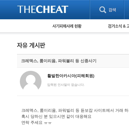
피해사례 현황
검거 소식
직거래 피해사례
고맙습니다! 감
게임 · 비실물 피해사례
스팸 피해사례
암호화폐 피해사례
크레맥스, 룸이리윰, 파워블리 등 신종사기
보이스피싱 피해사례
유해사이트 목록
비공개 피해사례
활발한아카시아(피해회원)
워킹홀리데이 피해사례
입력된 인사말이 없습니다.
크레맥스, 룸이리윰, 파워빌리 등 듣보잡 사이트에서 거래 하
혹시 당하신 분 있으시면 같이 대응해요
연락 주세요 ㅠㅠ