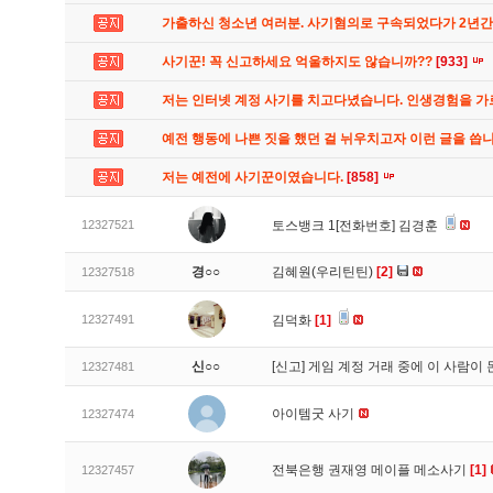
가출하신 청소년 여러분. 사기혐의로 구속되었다가 2년
사기꾼! 꼭 신고하세요 억울하지도 않습니까??
[933]
저는 인터넷 계정 사기를 치고다녔습니다. 인생경험을 
예전 행동에 나쁜 짓을 했던 걸 뉘우치고자 이런 글을 씁
저는 예전에 사기꾼이였습니다.
[858]
12327521
토스뱅크 1[전화번호] 김경훈
경○○
김혜원(우리틴틴)
[2]
12327518
12327491
김덕화
[1]
신○○
[신고]
게임 계정 거래 중에 이 사람이
12327481
아이템굿 사기
12327474
전북은행 권재영 메이플 메소사기
[1]
12327457