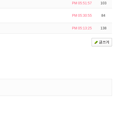
PM 05:51:57
103
PM 05:30:55
84
PM 05:13:25
138