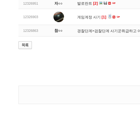
자○○
발로란트
[2]
12326951
12326903
게임계정 사기
[1]
참○○
12326863
경찰단계>검찰단계 사기꾼취급하고 