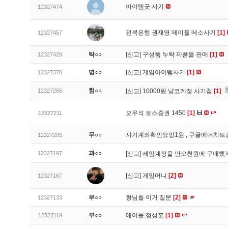
아이템굿 사기
12327474
전북은행 권재영 메이플 메소사기
[1]
12327457
탁○○
[신고]
구성품 누락 제품을 판매
[1]
12327429
명○○
[신고]
게임아이템사기
[1]
12327378
힘○○
12327265
[신고]
10000원 냥코계정 사기침
[1]
오우석 토스증권 1450
[1]
12327211
무○○
사기계좌확인요망1원 , 구글에더치트
12327205
과○○
12327197
[신고]
세임계정을 만오천원에 구매했지
[신고]
게임머니
[2]
12327167
부○○
형님들 이거 질문
[2]
12327133
부○○
메이플 정성훈
[1]
12327119