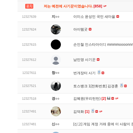
저는 예전에 사기꾼이였습니다.
[858]
지○○
이미소 윤성민 국민 새마을
12327639
아이템굿
12327624
손인철 인스타아이디 mmmmoooonn
12327615
남민영 사기꾼
12327612
창○○
12327611
번개장터 사기
12327521
토스뱅크 1[전화번호] 김경훈
경○○
김혜원(우리틴틴)
[2]
12327518
12327491
김덕화
[1]
신○○
[신고]
게임 계정 거래 중에 이 사람이
12327481