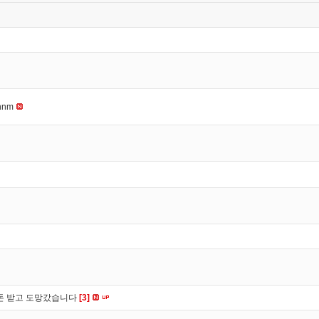
nnm
 돈 받고 도망갔습니다
[3]