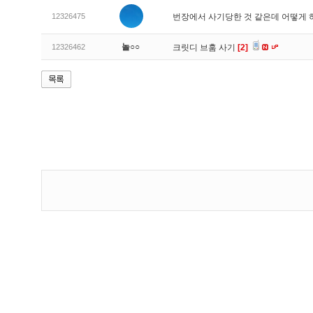
12326475
번장에서 사기당한 것 같은데 어떻게
놀○○
12326462
크릿디 브훔 사기
[2]