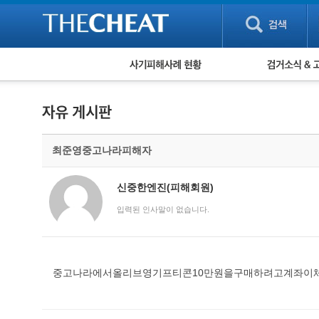
피해사례 현황
검거 소식
직거래 피해사례
고맙습니다! 감
게임 · 비실물 피해사례
스팸 피해사례
암호화폐 피해사례
최준영중고나라피해자
보이스피싱 피해사례
유해사이트 목록
비공개 피해사례
신중한엔진(피해회원)
워킹홀리데이 피해사례
입력된 인사말이 없습니다.
중고나라에서올리브영기프티콘10만원을구매하려고계좌이