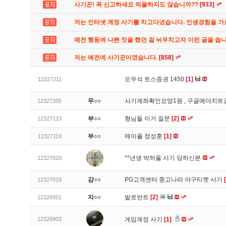
사기꾼! 꼭 신고하세요 억울하지도 않습니까??
[933]
저는 인터넷 계정 사기를 치고다녔습니다. 인생경험을 
예전 행동에 나쁜 짓을 했던 걸 뉘우치고자 이런 글을 씁
저는 예전에 사기꾼이였습니다.
[858]
오우석 토스증권 1450
[1]
12327211
무○○
사기계좌확인요망1원 , 구글에더치트
12327205
부○○
형님들 이거 질문
[2]
12327133
부○○
메이플 정성훈
[1]
12327119
**년생 박하울 사기 당하신분
12327020
감○○
PG고객센터 중고나라 야구티켓 사기
12327019
자○○
발로란트
[2]
12326951
12326903
게임계정 사기
[1]