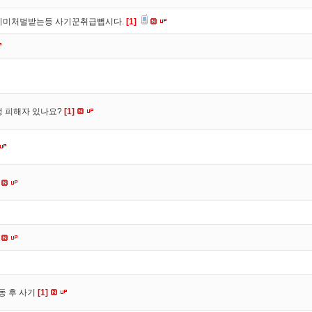
이미처벌받는등 사기꾼취급뺍시다.
[1]
수정 피해자 있나요?
[1]
동 후 사기
[1]