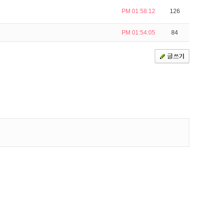
PM 01:58:12
126
PM 01:54:05
84