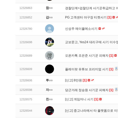
참○○
12326863
경찰단계>검찰단계 사기꾼취급하고 
감○○
PG 고객센터 야구장 티켓사기
[1]
12326852
신성주 메이플메소사기
12326780
교보문고, Yes24 대리구매 사기 이
12326698
오픈카톡 조은준 사기꾼 피해자
[1]
12326689
12326609
플레이팟 유튜브 프리미엄 사기
[1]
투○○
[신고]
8만원
[1]
12326606
자○○
12326598
당근거래 정승원 사기꾼 피해자
[1]
친○○
[신고]
게임머니 사기
[1]
12326575
[신고]
중고나라에서 타 플랫폼으로 이
12326544