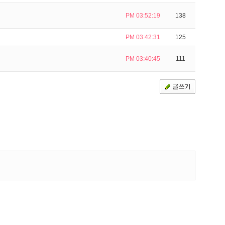
PM 03:52:19
138
PM 03:42:31
125
PM 03:40:45
111