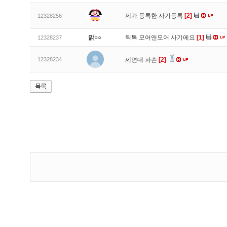
제가 등록한 사기등록
[2]
12328256
맑○○
틱톡 모어앤모어 사기에요
[1]
12328237
12328234
세면대 파손
[2]