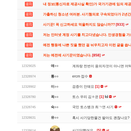
내 정보(통신자료 제공사실 확인)가 국가기관에 임의 제
가출하신 청소년 여러분. 사기혐의로 구속되었다가 2년
사기꾼! 꼭 신고하세요 억울하지도 않습니까??
[933]
저는 인터넷 계정 사기를 치고다녔습니다. 인생경험을 
예전 행동에 나쁜 짓을 했던 걸 뉘우치고자 이런 글을 씁
저는 예전에 사기꾼이였습니다.
[858]
애○○
12329025
계좌랑 전번이 용의자것이 아니면 어
통○○
ercm 접수
12328974
이○○
검증이 안돼요
[1]
12328902
꼭○○
토스 우리 김ㅎ은
[1]
12328780
숙○○
국민 토스뱅크 최ㄱ연 사기
12328745
유○○
12328631
혹시 사기당한물건 팔아도 괜찮나요?
사기당했어요...
[5]
12328614