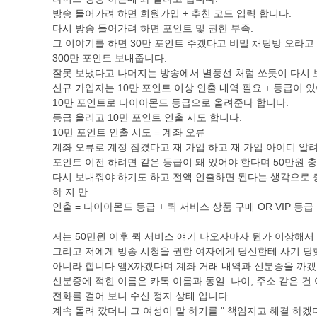
방송 들어가려 하면 회원가입 + 추천 코드 입력 합니다.
다시 방송 들어가려 하면 포인트 및 권한 부족.
그 이야기를 하면 30만 포인트 주겠다고 비밀 채팅방 오라고
300만 포인트 보내줍니다.
잘못 보냈다고 나머지는 방송에서 별풍선 처럼 쏘듯이 다시 
신규 가입자는 10만 포인트 이상 인출 내역 필요 + 등급이 
10만 포인트로 다이아몬드 등급으로 올려준다 합니다.
등급 올리고 10만 포인트 인출 시도 합니다.
10만 포인트 인출 시도 = 계좌 오류
계좌 오류로 계정 잠겼다고 재 가입 하고 재 가입 아이디 알
포인트 이전 하려면 같은 등급이 돼 있어야 한다며 50만원 
다시 보내줘야 하기도 하고 전액 인출하면 된다는 생각으로 
하.지.만
인출 = 다이아몬드 등급 + 퀵 서비스 상품 구매 OR VIP 
저는 50만원 이후 퀵 서비스 얘기 나오자마자 뭔가 이상해서 더
그리고 저에게 방송 시청을 권한 여자에게 당신한테 사기 당
아니라 합니다 엠X까겠다며 계좌 거래 내역과 신분증을 까겠
신분증에 적힌 이름은 카톡 이름과 동일. 나이, 주소 같은 건
전화를 걸어 보니 수신 정지 상태 입니다.
계속 돌려 깠더니 그 여성이 말 하기를 " 책임지고 해결 하겠다.