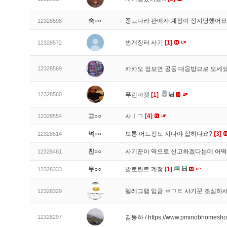
숙○○
중고나라 판매자 계정이 정지당했어
12328598
번개장터 사기
[1]
12328572
12328569
카카오 정보연 공동 대응방으로 오세
12328560
푸린마켓
[1]
고○○
사ㅣㄱ
[4]
12328554
넉○○
보통 어느정도 지나야 잡히나요?
[3]
12328514
친○○
사기꾼이 역으로 신고하겠다는데 어
12328461
무○○
발로란트 계정
[1]
12328333
텔레그램 입금 ㅂㄱㅌ 사기꾼 조심하
12328329
12328297
김동하 / https://www.pminobhomesh