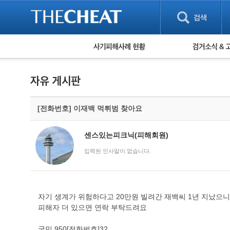
피해사례 현황
검거 소식
직거래 피해사례
고맙습니다! 감
게임 · 비실물 피해사례
스팸 피해사례
암호화폐 피해사례
[전화번호] 이재백 먹튀범 찾아요
보이스피싱 피해사례
유해사이트 목록
비공개 피해사례
센스있는피크닉(피해회원)
워킹홀리데이 피해사례
입력된 인사말이 없습니다.
자기 생계가 위험하다고 20만원 빌려간 재백씨 1년 지났으니
피해자 더 있으면 연락 부탁드려요
국민 950[전화번호]32