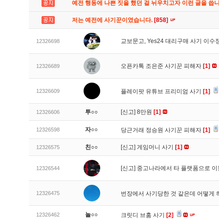
예전 행동에 나쁜 짓을 했던 걸 뉘우치고자 이런 글을 씁
저는 예전에 사기꾼이였습니다.
[858]
교보문고, Yes24 대리구매 사기 이
12326698
오픈카톡 조은준 사기꾼 피해자
[1]
12326689
12326609
플레이팟 유튜브 프리미엄 사기
[1]
투○○
[신고]
8만원
[1]
12326606
자○○
12326598
당근거래 정승원 사기꾼 피해자
[1]
친○○
[신고]
게임머니 사기
[1]
12326575
[신고]
중고나라에서 타 플랫폼으로 이
12326544
12326475
번장에서 사기당한 것 같은데 어떻게
놀○○
12326462
크릿디 브훔 사기
[2]