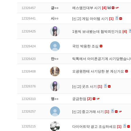
긍○○
에스엠인대부 사기
[4]
12326457
시○○
12326441
[신고]
게임 아이템 사기
[1]
12326425
1원씩 보내봤는데 협박죄인가요
[4]
국민 박용한 조심
12326424
안○○
틱톡에서 아이폰공기계 사기당했습
12326420
오광원한테 사기당한 분 계신가요
12326408
12326376
[신고]
굿즈 사기
[1]
영○○
궁금한점
[2]
12326310
12326257
[신고]
중고거래 사기
[1]
12325215
다이어트약 광고 조심하세요
[1]