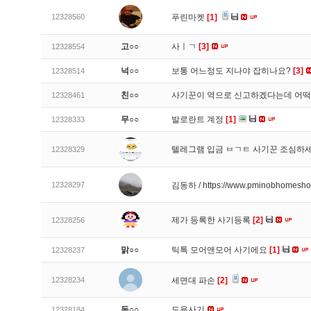
12328560
푸린마켓
[1]
고○○
사ㅣㄱ
[3]
12328554
넉○○
보통 어느정도 지나야 잡히나요?
[3]
12328514
친○○
사기꾼이 역으로 신고하겠다는데 어
12328461
무○○
발로란트 계정
[1]
12328333
텔레그램 입금 ㅂㄱㅌ 사기꾼 조심하
12328329
12328297
김동하 / https://www.pminobhomesh
제가 등록한 사기등록
[2]
12328256
맑○○
틱톡 모어앤모어 사기에요
[1]
12328237
12328234
세면대 파손
[2]
독○○
도용사기
12328184