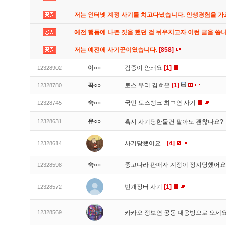
저는 인터넷 계정 사기를 치고다녔습니다. 인생경험을 
예전 행동에 나쁜 짓을 했던 걸 뉘우치고자 이런 글을 씁
저는 예전에 사기꾼이였습니다.
[858]
이○○
검증이 안돼요
[1]
12328902
꼭○○
토스 우리 김ㅎ은
[1]
12328780
숙○○
국민 토스뱅크 최ㄱ연 사기
12328745
유○○
12328631
혹시 사기당한물건 팔아도 괜찮나요?
사기당했어요...
[4]
12328614
숙○○
중고나라 판매자 계정이 정지당했어
12328598
번개장터 사기
[1]
12328572
12328569
카카오 정보연 공동 대응방으로 오세