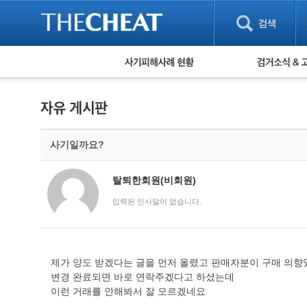
피해사례 현황
검거 소식
직거래 피해사례
고맙습니다! 감
게임 · 비실물 피해사례
스팸 피해사례
암호화폐 피해사례
사기일까요?
보이스피싱 피해사례
유해사이트 목록
비공개 피해사례
탈퇴한회원(비회원)
워킹홀리데이 피해사례
입력된 인사말이 없습니다.
제가 양도 받겠다는 글을 먼저 올렸고 판매자분이 구매 의향
변경 완료되면 바로 연락주겠다고 하셨는데
이런 거래를 안해봐서 잘 모르겠네요