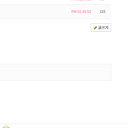
PM 02:45:52
115