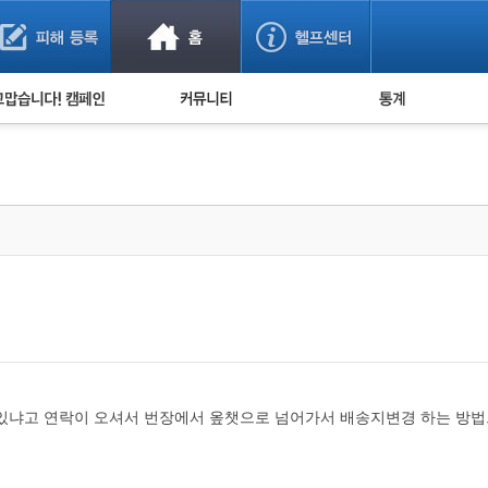
사기 예방했어요!
누적 피해사례 통계
사의 마음 전하기
자유게시판
피해물품명 통계
사기뉴스 브리핑
지역·통신사 통계
사건 사진 자료
은행 일별 피해등록 
사기방지 아이디어
신종사기 주의 정보
전문가 칼럼
금융사기 관련 영상
있냐고 연락이 오셔서 번장에서 옾챗으로 넘어가서 배송지변경 하는 방법으