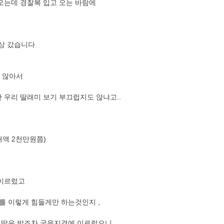
오는데 경찰복 입고 오는 바람에
세상 갔습니다
 않아서
 우리 딸래미 보기 부끄럽지도 않냐고..
해액 2천만원쯤)
 이르렀고
를 이렇게 힘들게만 하는것인지 ,
 딸은 밥조차 굶을지경에 이르렀으니..