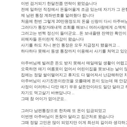
이번 검거되기 한달전쯤 연락이 왔었습니다
전에 일하던 직장에서 돈들어올게 조금 있는데 자기가 그 은
제 남편 통장 계좌번호를 알려줬다 합니다
처음에 한번 그렇게 20만원정도의 돈을 신랑이 다시 아주
그러다가 통장거래내역 조회를 해보니 여러사람에게 소액씩
그러고는 번쩍 정신이 들더군요...돈 보내줄땐 잔액만 확인이
피해자들 돈이란게 직감이 왔습니다
사기를 하도 치니 본인 통장은 모두 지급정지 됐을꺼고 ..
하다하다 못해서 동생 통장까지 이용해서 사기를 쳐먹고 있
아주버님께 빌려준 돈도 받지 못해서 매일매일 생활이 어렵고 
오죽하면 애기 여름옷이 없어서 어린이집을 못보내는 날이 
집에는 정말 쌀이떨어지고 휴지도 다 떨어져서 난감해하던 차
아주버님이 사기친돈이란것을 모를때에 돈이 있는데 왜 안갚는
사정이 이러하니 다만 애기 우유 살돈만이라도 일단 달라고 
자기도 먹고살기 바쁘답니다 ..
그때 참 어이가 없더군요..
그러다 남편통장으로 한차례 또 돈이 입금되었고
이번엔 아주버님이 돈찾아 달라고 집근처로 왔습니다
그때 정말 고민은 많이 되었지만 이게 최선의 길이라 생각하고