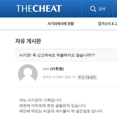
피해사례 현황
검거 소식
직거래 피해사례
고맙습니다! 감
게임 · 비실물 피해사례
스팸 피해사례
암호화폐 피해사례
사기꾼! 꼭 신고하세요 억울하지도 않습니까??
보이스피싱 피해사례
유해사이트 목록
비공개 피해사례
○○○
(비회원)
워킹홀리데이 피해사례
입력된 인사말이 없습니다.
저는 사기꾼의 가족입니다
예전에 더치트에 한번 글올린적 있습니다
메인에 떠있는 비공개 게시물이 제 글인걸로 압니다