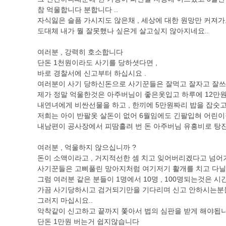
참 억울합니다 분합니다 ..
자식잃은 슬픔 가시지도 않은채 , 세상에 대한 원망만 커져가고
도대체 내가 뭘 잘못했나 싶은게 살고싶지 않아지네요..
여러분 , 강력히 호소합니다
단돈 1천원이라도 사기를 당하셧다면 ,
바로 경찰서에 신고부터 하십시요 .
여러분이 사기 당하신돈으로 사기꾼들은 잘먹고 잘자고 잘
제가 정말 억울한것은 아주버님이 좋은옷입고 하루에 12만
내연녀에게 비싼선물을 하고 , 한끼에 5만원짜리 밥을 잡숫
저희는 아이 반팔옷 살돈이 없어 6월임에도 긴팔입혀 어린이
내남편이 공사장에서 피땀흘려 번 돈 아주버님 유흥비로 탕
여러분 , 억울하지 않으십니까 ?
돈이 소액이라고 , 거지적선한 셈 치고 잊어버리겠다고 넘
사기꾼들은 고삐풀린 망아지처럼 여기저기 활개를 치고 다
그럼 여러분 같은 분들이 1명에서 10명 , 100명되는것은 
가끔 사기당하시고 검거되기만을 기다리며 신고 안하시는분들
그러지 마십시요..
악착같이 신고하고 끝까지 쫓아서 법의 심판을 받게 해야됩
단돈 1만원 버는거 쉽지않습니다