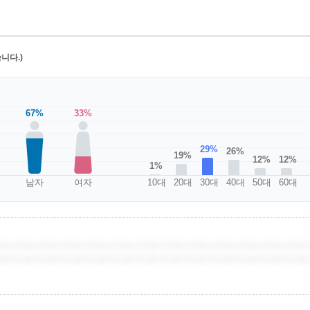
니다.)
67%
33%
29%
26%
19%
12%
12%
1%
남자
여자
10대
20대
30대
40대
50대
60대