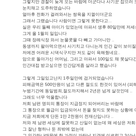
그렇지만 경찰이 늦게 오는 바람에 더군다나 사기꾼 잡으러 
눈치채고 도주하였습니다
얼마후 전화가 걸려와서는 쌍욕을 지껄이더군요
그래서 그랬습니다 사람이면 그렇게 못한다고...
실은 우리 둘째 아이가 있었는데 아파서 생후 80일만에 저
그게 올 1월의 일입니다
그떄 장례식장 와서 눈물콧물 다 빼고 가더니만 ..
동생까지 팔아먹으면서 사기치고 다니는게 인간 같이 보이질
저에겐 어려운 시댁식구지만 저도 같이 욕해줬네요..
암으로 돌아가신 어머님, 그리고 아파서 100일도 채 못살다간
인간대접 받고싶으면 인간답게좀 살라고 했습니다
그렇게 그일있고난지 1주일만에 검거되었습니다
피해금액은 500만원이 넘고 다른 절도도 한것이 있어서 (피
누범기간에 동일범죄,절도까지해서 2년은 넘게 살것인데 ..
그래도 너무 억울합니다
저희 남편 명의의 통장이 지급정지 되어버리는 바람에
그 통장으로 월급이 입금되어서 돈을 찾지도 못하는 상황에
지금 저희에게 단돈 1만 2천원이 전재산입니다 ..
저와 제 남편 세상에 잘못하고 산일이 없는데 왜 세상은 저희
그 잘난 형하나 둔 죄밖에 없는데
그 인간하나때문에 한 가정이 파탄날 지경에 이르렀고 3살난