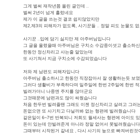
그게 벌써 재작년쯤 올린 글인데 ..
벌써 2년이 넘게 흘렀네요
제가 이 글을 쓰는것 결코 쉽지않았지만
제2,제3의 피해자가 없도록, 사기꾼들 .. 정말 피도 눈물
사기꾼 ..입에 담기 싫지만 제 아주버님입니다
그 글을 올렸을때 아주버님은 구치소 수감중이셧고 출소하신
한동안 정신차리고 사는줄 알았는데
또 사기쳐서 지금 구치소에 수감되었습니다
저와 제 남편도 피해자입니다
아주버님 출소하시고 한동안 직장잡아서 잘 생활하는듯 보
그러다 생활비가 부족하다며 일주일에 한번 2주일에 한번 적
빌려가더니 나중엔 주지를 않더군요
그것때문에 남편과도 많이 싸웠습니다
처음 한두번 빌려줄땐 그래도 이젠 정신차리고 살려고 그러
돈없으면 또 사기치고 다닐까봐 없는 형편에 빌려줬습니다
같은일이 6~7번 반복되니 저희도 월세사는 형편에 아이도 
돈이 있는데 안빌려준게 아니라 정말 없어서 못빌려줬습니다
그때부터 시작된거 같네요 , 다시 사기의 늪으로 빠져버린것이