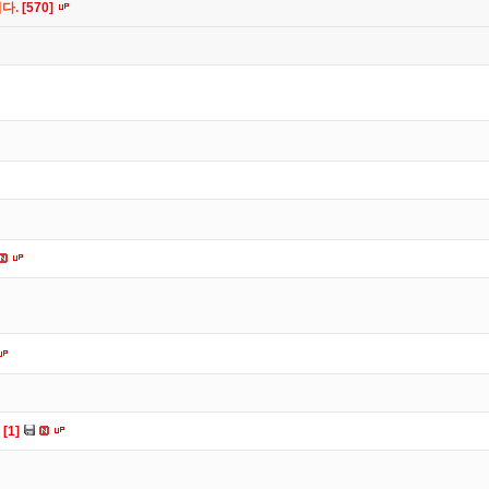
니다.
[570]
다
[1]