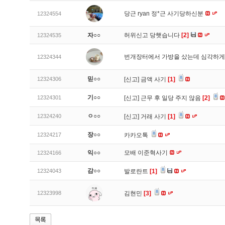
당근 ryan 정*근 사기당하신분
12324554
자○○
허위신고 당햇습니다
[2]
12324535
번개장터에서 가방을 샀는데 심각하게
12324344
믿○○
12324306
[신고]
금액 사기
[1]
기○○
12324301
[신고]
근무 후 일당 주지 않음
[2]
ㅇ○○
12324240
[신고]
거래 사기
[1]
장○○
12324217
카카오톡
익○○
모배 이준혁사기
12324166
감○○
12324043
발로란트
[1]
12323998
김현민
[3]