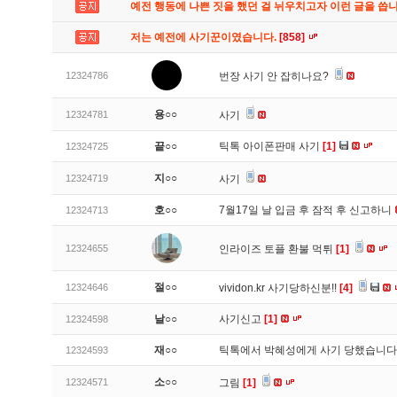
예전 행동에 나쁜 짓을 했던 걸 뉘우치고자 이런 글을 씁
저는 예전에 사기꾼이였습니다.
[858]
12324786
번장 사기 안 잡히나요?
용○○
12324781
사기
끝○○
틱톡 아이폰판매 사기
[1]
12324725
지○○
12324719
사기
호○○
7월17일 날 입금 후 잠적 후 신고하니
12324713
12324655
인라이즈 토플 환불 먹튀
[1]
절○○
12324646
vividon.kr 사기당하신분!!
[4]
날○○
사기신고
[1]
12324598
재○○
틱톡에서 박혜성에게 사기 당했습니
12324593
소○○
12324571
그림
[1]