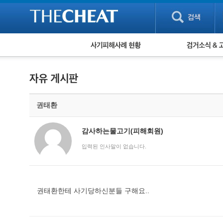
피해사례 현황
검거 소식
직거래 피해사례
고맙습니다! 감
게임 · 비실물 피해사례
스팸 피해사례
암호화폐 피해사례
권태환
보이스피싱 피해사례
유해사이트 목록
비공개 피해사례
감사하는물고기(피해회원)
워킹홀리데이 피해사례
입력된 인사말이 없습니다.
권태환한테 사기당하신분들 구해요..