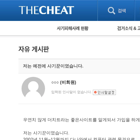
피해사례 현황
검거 소식
직거래 피해사례
고맙습니다! 감
게임 · 비실물 피해사례
스팸 피해사례
암호화폐 피해사례
저는 예전에 사기꾼이였습니다.
보이스피싱 피해사례
유해사이트 목록
비공개 피해사례
○○○
(비회원)
워킹홀리데이 피해사례
입력된 인사말이 없습니다.
우연치 않게 더치트라는 좋은사이트를 알게되서 가입을 하게
저는 사기꾼이였습니다.
2002년 11월~12월까지 다나와에서 컴퓨터 관련 물건으로