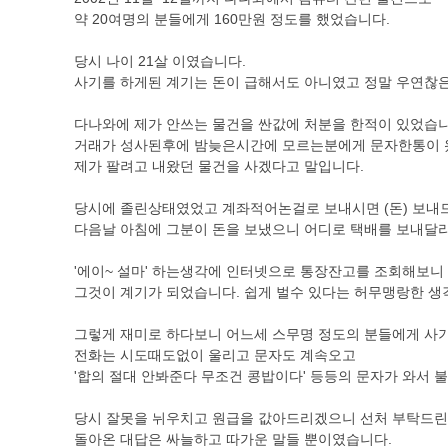
약 20여명의 분들에게 160만원 정도를 했었습니다.
당시 나이 21살 이였습니다.
사기를 하게된 계기는 돈이 급해서도 아니였고 정말 우연찮은
다나와에 제가 안쓰는 물건을 싼값에 처분을 한적이 있었습니
거래가 성사된후에 밤늦은시간에 모르는분에게 문자한통이 
제가 팔려고 내왔던 물건을 사겠다고 말입니다.
당시에 졸린상태였었고 계좌적어논걸로 보내시면 (돈) 보내드
다음날 아침에 그분이 돈을 보냈으니 어디로 택배를 보내달
'에이~ 설마' 하는생각에 인터넷으로 통장잔고를 조회해보니
그것이 계기가 되었습니다. 쉽게 벌수 있다는 허무맹랑한 
그렇게 재미로 하다보니 어느세 스무명 정도의 분들에게 사기
전화는 시도때도없이 울리고 문자도 계속오고
'합의 절대 안봐준다 무조건 콩밥이다' 등등의 문자가 와서 
당시 잘못을 뉘우치고 원급을 값아드리겠으니 선처 부탁드
돌아온 대답은 싸늘하고 따가운 말들 뿐이였습니다.