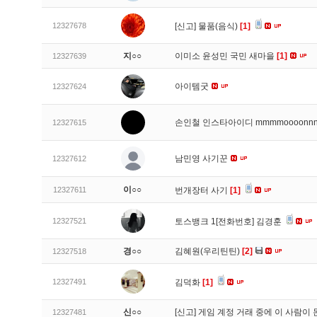
12327678
[신고]
물품(음식)
[1]
지○○
이미소 윤성민 국민 새마을
[1]
12327639
아이템굿
12327624
손인철 인스타아이디 mmmmoooonn
12327615
남민영 사기꾼
12327612
이○○
12327611
번개장터 사기
[1]
12327521
토스뱅크 1[전화번호] 김경훈
경○○
김혜원(우리틴틴)
[2]
12327518
12327491
김덕화
[1]
신○○
[신고]
게임 계정 거래 중에 이 사람이
12327481