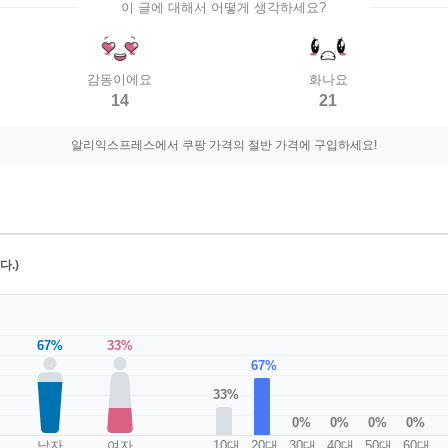
이 글에 대해서 어떻게 생각하세요?
감동이에요
화나요
14
21
알리익스프레스에서 쿠팡 가격의 절반 가격에 구입하세요!
.)
67%
33%
67%
33%
0%
0%
0%
0%
남자
여자
10대
20대
30대
40대
50대
60대