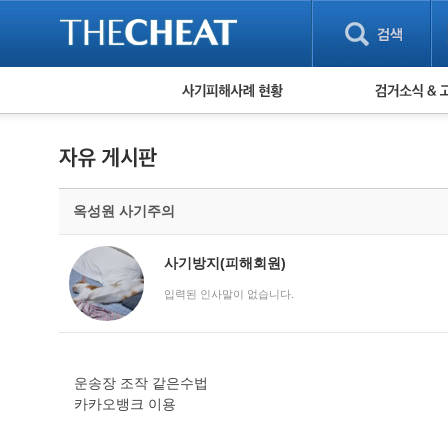
피해사례 현황
검거 소식
직거래 피해사례
고맙습니다! 감
게임 · 비실물 피해사례
스팸 피해사례
암호화폐 피해사례
옥성원 사기주의
보이스피싱 피해사례
유해사이트 목록
비공개 피해사례
사기방지(피해회원)
워킹홀리데이 피해사례
입력된 인사말이 없습니다.
운송장 조작 같은수법
카카오뱅크 이용