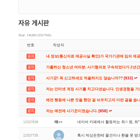
Total : 140,892 (333/7045)
번호
작성자
내 정보(통신자료 제공사실 확인)가 국가기관에 임의 제
가출하신 청소년 여러분. 사기혐의로 구속되었다가 2년
사기꾼! 꼭 신고하세요 억울하지도 않습니까??
[933]
저는 인터넷 계정 사기를 치고다녔습니다. 인생경험을 
예전 행동에 나쁜 짓을 했던 걸 뉘우치고자 이런 글을 씁
저는 예전에 사기꾼이였습니다.
[858]
애○○
네이버 카페에서 활동하는 최ㄷ원, 최
12327838
혹시 박상은한테 물건이나 환불 못 받
12327735