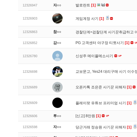
자○○
발로란트
[1]
12326947
12326903
게임계정 사기
[1]
참○○
12326863
경찰단계>검찰단계 사기꾼취급하고 
감○○
PG 고객센터 야구장 티켓사기
[1]
12326852
신성주 메이플메소사기
12326780
교보문고, Yes24 대리구매 사기 이
12326698
오픈카톡 조은준 사기꾼 피해자
[1]
12326689
12326609
플레이팟 유튜브 프리미엄 사기
[1]
투○○
[신고]
8만원
[1]
12326606
자○○
12326598
당근거래 정승원 사기꾼 피해자
[1]