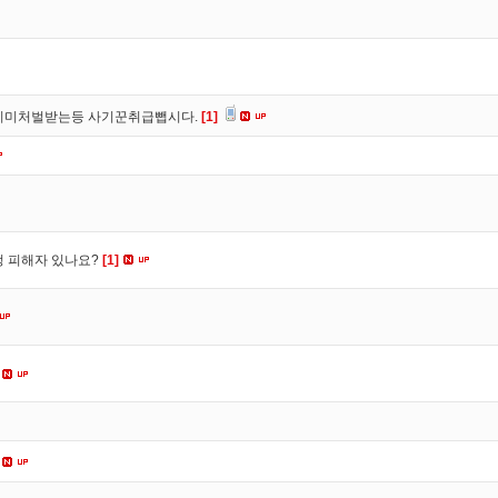
이미처벌받는등 사기꾼취급뺍시다.
[1]
수정 피해자 있나요?
[1]