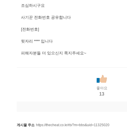
조심하시구요
사기꾼 전화번호 공유합니다
[전화번호]
뒷자리 **** 입니다
피해자분들 더 있으신지 쪽지주세요~
좋아요
13
게시물 주소
https://thecheat.co.kr/rb/?m=bbs&uid=11325020