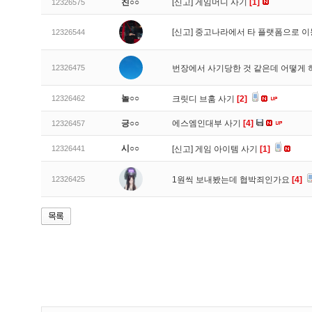
친○○
[신고]
게임머니 사기
[1]
12326575
[신고]
중고나라에서 타 플랫폼으로 이
12326544
12326475
번장에서 사기당한 것 같은데 어떻게
놀○○
12326462
크릿디 브훔 사기
[2]
긍○○
에스엠인대부 사기
[4]
12326457
시○○
12326441
[신고]
게임 아이템 사기
[1]
12326425
1원씩 보내봤는데 협박죄인가요
[4]