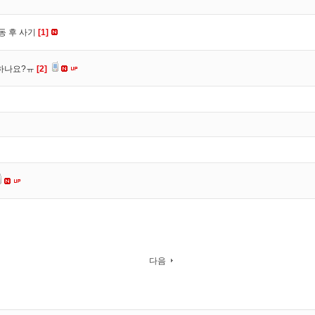
동 후 사기
[1]
 하나요?ㅠ
[2]
다음