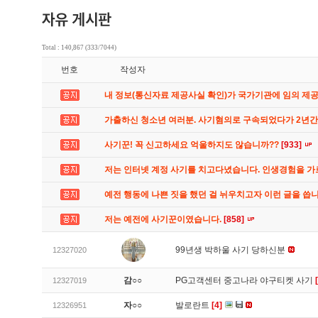
Total : 140,867 (333/7044)
번호
작성자
내 정보(통신자료 제공사실 확인)가 국가기관에 임의 제
가출하신 청소년 여러분. 사기혐의로 구속되었다가 2년
사기꾼! 꼭 신고하세요 억울하지도 않습니까??
[933]
저는 인터넷 계정 사기를 치고다녔습니다. 인생경험을 
예전 행동에 나쁜 짓을 했던 걸 뉘우치고자 이런 글을 씁
저는 예전에 사기꾼이였습니다.
[858]
99년생 박하울 사기 당하신분
12327020
감○○
PG고객센터 중고나라 야구티켓 사기
12327019
자○○
발로란트
[4]
12326951