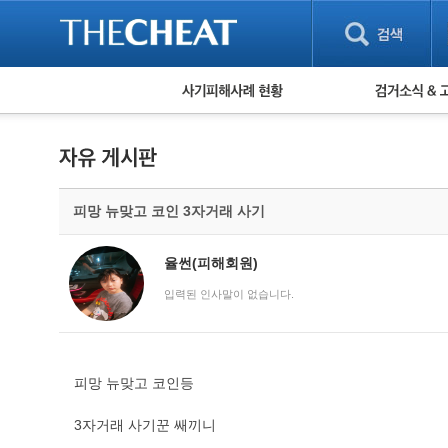
피해사례 현황
검거 소식
직거래 피해사례
고맙습니다! 감
게임 · 비실물 피해사례
스팸 피해사례
암호화폐 피해사례
피망 뉴맞고 코인 3자거래 사기
보이스피싱 피해사례
유해사이트 목록
비공개 피해사례
율썬(피해회원)
워킹홀리데이 피해사례
입력된 인사말이 없습니다.
피망 뉴맞고 코인등
3자거래 사기꾼 쌔끼니