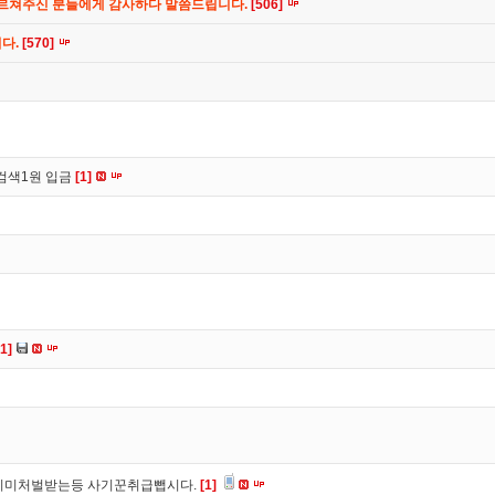
가르쳐주신 분들에게 감사하다 말씀드립니다.
[506]
니다.
[570]
검색1원 입금
[1]
[1]
이미처벌받는등 사기꾼취급뺍시다.
[1]