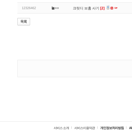
놀○○
12326462
크릿디 브훔 사기
[2]
서비스 소개
서비스이용약관
개인정보처리방침
A