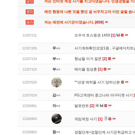
저는 인터넷 계정 사기를 치고다녔습니다. 인생경험을 
예전 행동에 나쁜 짓을 했던 걸 뉘우치고자 이런 글을 씁
저는 예전에 사기꾼이였습니다.
[858]
오우석 토스증권 1450
[1]
12327211
무○○
사기계좌확인요망1원 , 구글에더치트
12327205
부○○
형님들 이거 질문
[2]
12327133
부○○
메이플 정성훈
[1]
12327119
**년생 박하울 사기 당하신분
12327020
감○○
PG고객센터 중고나라 야구티켓 사기
12327019
자○○
발로란트
[2]
12326951
12326903
게임계정 사기
[1]
참○○
12326863
경찰단계>검찰단계 사기꾼취급하고 