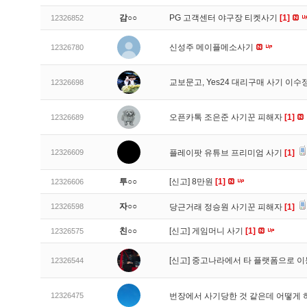
감○○
PG 고객센터 야구장 티켓사기
[1]
12326852
신성주 메이플메소사기
12326780
교보문고, Yes24 대리구매 사기 이
12326698
오픈카톡 조은준 사기꾼 피해자
[1]
12326689
12326609
플레이팟 유튜브 프리미엄 사기
[1]
투○○
[신고]
8만원
[1]
12326606
자○○
12326598
당근거래 정승원 사기꾼 피해자
[1]
친○○
[신고]
게임머니 사기
[1]
12326575
[신고]
중고나라에서 타 플랫폼으로 이
12326544
12326475
번장에서 사기당한 것 같은데 어떻게