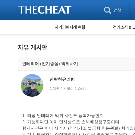
피해사례 현황
검거 소식
직거래 피해사례
고맙습니다! 감
게임 · 비실물 피해사례
스팸 피해사례
암호화폐 피해사례
인테리어 (전기증설) 먹튀사기
보이스피싱 피해사례
유해사이트 목록
비공개 피해사례
안락한유리병
워킹홀리데이 피해사례
입력된 인사말이 없습니다.
1. 해당 인테리어 먹튀 사건도 등록가능한지
2. 가능하다면 이미 민사상으로 손해배상청구중이며
형사사건은 이미 사기죄 (약식기소 벌금형 처분완료) 혐의입
3. 기존 연락처는 잠적하였으나, 새로운 연락처로 활동하는