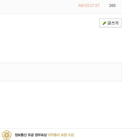
AM 03:27:57
260