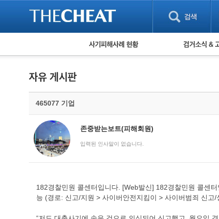
피해사례 현황
검거 소식
직거래 피해사례
고맙습니다! 감
게임 · 비실물 피해사례
스팸 피해사례
암호화폐 피해사례
465077 기업
보이스피싱 피해사례
유해사이트 목록
비공개 피해사례
존중받는보트(피해회원)
워킹홀리데이 피해사례
입력된 인사말이 없습니다.
182경찰민원 콜센터입니다. [Web발신] 182경찰민원 콜센터
능 (경로: 신고/지원 > 사이버안전지킴이 > 사이버범죄 신고
“저도 대출사기에 속은 것으로 의심되어 신고했고, 월요일 경