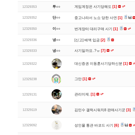
투○○
게임계정은 사기당해도
[1]
12329353
단○○
12329352
중고나라서 노쇼 당한 사연
[1]
이○○
12329350
번개장터 대리구매 사기
[1]
냉○○
12329336
[신고]
배액 입금
[2]
냉○○
사기일까요..?ㅠ
[7]
12329333
대신증권 이동훈사기당하신분
[1]
12329322
그만
[1]
12329238
관리미제.
[1]
12329131
12329119
김민수 갤럭시워치8 판매사기꾼
[3]
12329092
성인몰 통관 바코드 사기
[6]