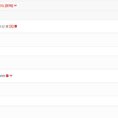
니다.
[570]
으신 분
[1]
nnm