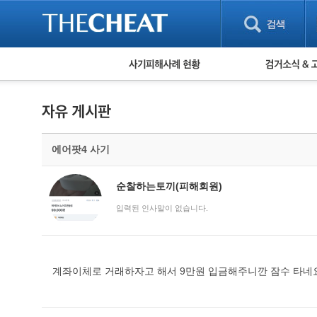
피해사례 현황
검거 소식
직거래 피해사례
고맙습니다! 감
게임 · 비실물 피해사례
스팸 피해사례
암호화폐 피해사례
에어팟4 사기
보이스피싱 피해사례
유해사이트 목록
비공개 피해사례
순찰하는토끼(피해회원)
워킹홀리데이 피해사례
입력된 인사말이 없습니다.
계좌이체로 거래하자고 해서 9만원 입금해주니깐 잠수 타네