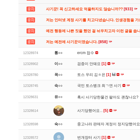
사기꾼! 꼭 신고하세요 억울하지도 않습니까??
[933]
저는 인터넷 계정 사기를 치고다녔습니다. 인생경험을 
예전 행동에 나쁜 짓을 했던 걸 뉘우치고자 이런 글을 씁
저는 예전에 사기꾼이였습니다.
[858]
통○○
ercm 접수
12328974
이○○
검증이 안돼요
[1]
12328902
꼭○○
토스 우리 김ㅎ은
[1]
12328780
숙○○
국민 토스뱅크 최ㄱ연 사기
12328745
유○○
12328631
혹시 사기당한물건 팔아도 괜찮나요?
사기당했어요...
[5]
12328614
숙○○
중고나라 판매자 계정이 정지당했어
12328598
번개장터 사기
[1]
12328572