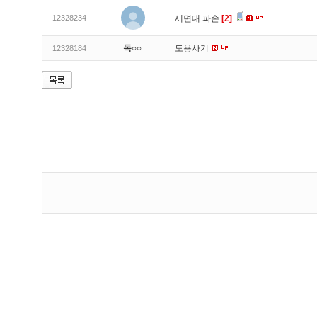
12328234
세면대 파손
[2]
독○○
도용사기
12328184