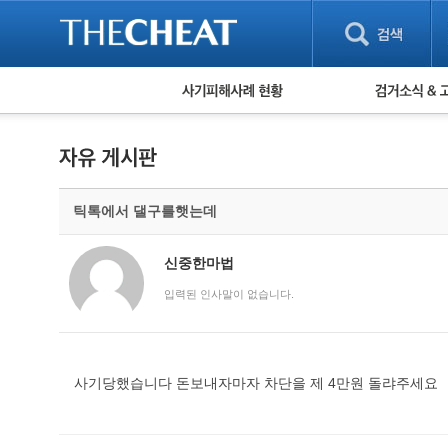
피해사례 현황
검거 소식
직거래 피해사례
고맙습니다! 감
게임 · 비실물 피해사례
스팸 피해사례
암호화폐 피해사례
틱톡에서 댈구를햇는데
보이스피싱 피해사례
유해사이트 목록
비공개 피해사례
신중한마법
워킹홀리데이 피해사례
입력된 인사말이 없습니다.
사기당했습니다 돈보내자마자 차단을 제 4만원 돌랴주세요