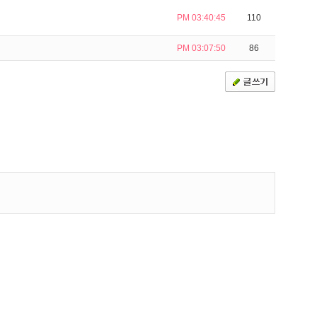
PM 03:40:45
110
PM 03:07:50
86