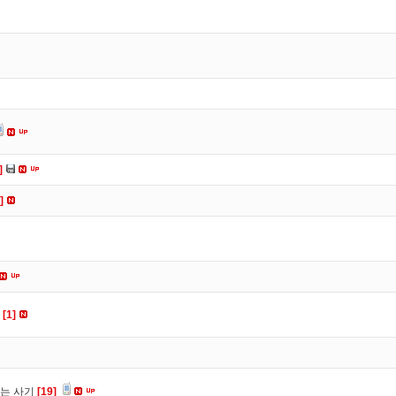
]
]
ㅠ
[1]
는 사기
[19]