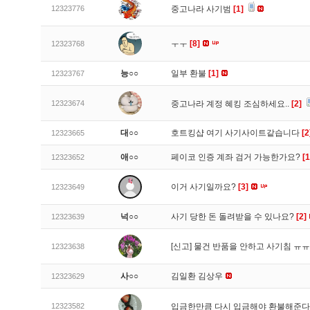
12323776
중고나라 사기범
[1]
ㅜㅜ
[8]
12323768
능○○
일부 환불
[1]
12323767
12323674
중고나라 계정 혜킹 조심하세요..
[2]
대○○
호트킹샵 여기 사기사이트같습니다
[2
12323665
애○○
페이코 인증 계좌 검거 가능한가요?
[1
12323652
이거 사기일까요?
[3]
12323649
넉○○
사기 당한 돈 돌려받을 수 있나요?
[2]
12323639
[신고]
물건 반품을 안하고 사기침 ㅠ
12323638
사○○
김일환 김상우
12323629
12323582
입금한만큼 다시 입금해야 환불해준다