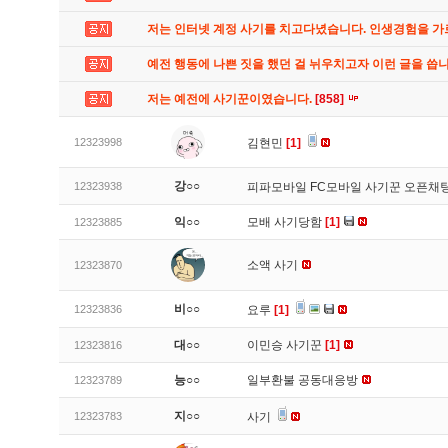
저는 인터넷 계정 사기를 치고다녔습니다. 인생경험을 
예전 행동에 나쁜 짓을 했던 걸 뉘우치고자 이런 글을 씁
저는 예전에 사기꾼이였습니다.
[858]
12323998
김현민
[1]
강○○
12323938
피파모바일 FC모바일 사기꾼 오픈채팅
익○○
모배 사기당함
[1]
12323885
소액 사기
12323870
비○○
12323836
요루
[1]
대○○
이민승 사기꾼
[1]
12323816
능○○
일부환불 공동대응방
12323789
지○○
12323783
사기