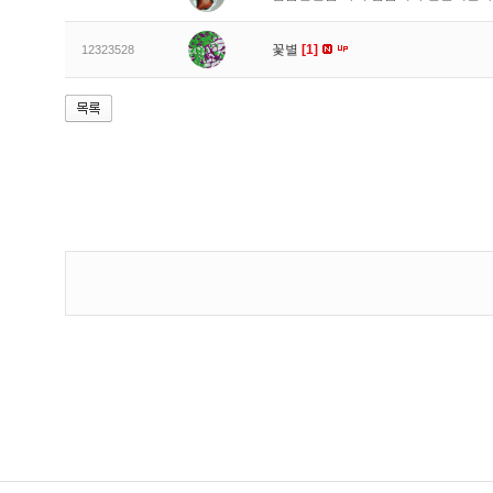
꽃별
[1]
12323528