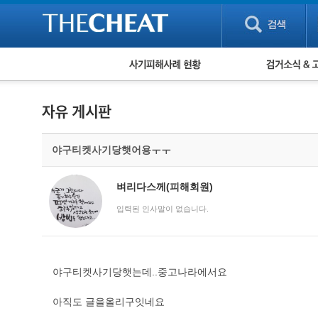
피해사례 현황
검거 소식
직거래 피해사례
고맙습니다! 감
게임 · 비실물 피해사례
스팸 피해사례
암호화폐 피해사례
야구티켓사기당햇어용ㅜㅜ
보이스피싱 피해사례
유해사이트 목록
비공개 피해사례
벼리다스께(피해회원)
워킹홀리데이 피해사례
입력된 인사말이 없습니다.
야구티켓사기당햇는데..중고나라에서요
아직도 글을올리구잇네요