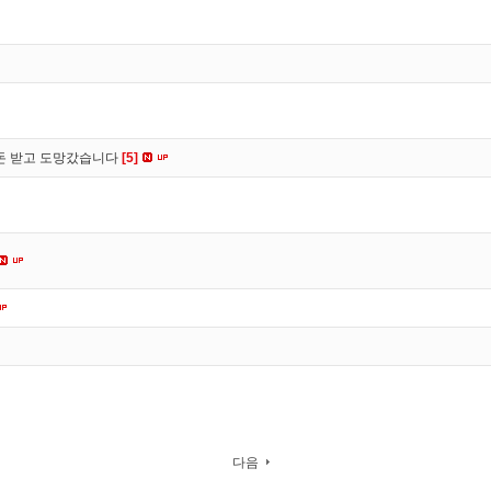
 돈 받고 도망갔습니다
[5]
다음