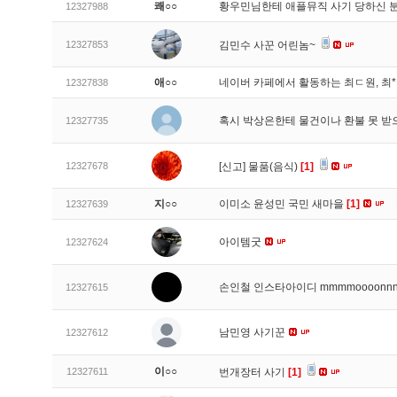
쾌○○
황우민님한테 애플뮤직 사기 당하신 
12327988
12327853
김민수 사꾼 어린놈~
애○○
네이버 카페에서 활동하는 최ㄷ원, 최
12327838
혹시 박상은한테 물건이나 환불 못 받
12327735
12327678
[신고]
물품(음식)
[1]
지○○
이미소 윤성민 국민 새마을
[1]
12327639
아이템굿
12327624
손인철 인스타아이디 mmmmoooonn
12327615
남민영 사기꾼
12327612
이○○
12327611
번개장터 사기
[1]