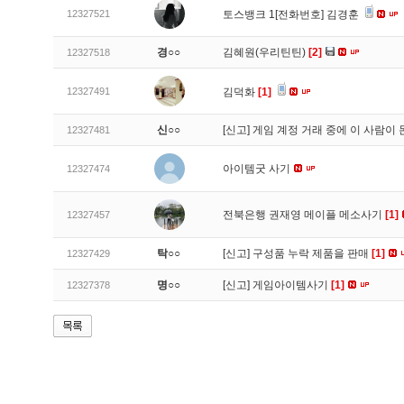
12327521
토스뱅크 1[전화번호] 김경훈
경○○
김혜원(우리틴틴)
[2]
12327518
12327491
김덕화
[1]
신○○
[신고]
게임 계정 거래 중에 이 사람이
12327481
아이템굿 사기
12327474
전북은행 권재영 메이플 메소사기
[1]
12327457
탁○○
[신고]
구성품 누락 제품을 판매
[1]
12327429
명○○
[신고]
게임아이템사기
[1]
12327378