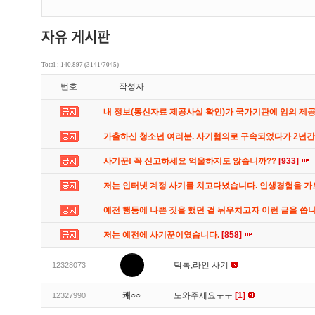
Total : 140,897 (3141/7045)
번호
작성자
내 정보(통신자료 제공사실 확인)가 국가기관에 임의 제
가출하신 청소년 여러분. 사기혐의로 구속되었다가 2년
사기꾼! 꼭 신고하세요 억울하지도 않습니까??
[933]
저는 인터넷 계정 사기를 치고다녔습니다. 인생경험을 
예전 행동에 나쁜 짓을 했던 걸 뉘우치고자 이런 글을 씁
저는 예전에 사기꾼이였습니다.
[858]
틱톡,라인 사기
12328073
쾌○○
도와주세요ㅜㅜ
[1]
12327990