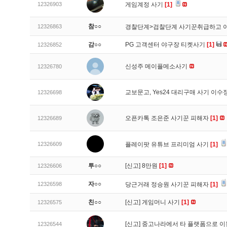
12326903
게임계정 사기
[1]
참○○
12326863
경찰단계>검찰단계 사기꾼취급하고 
감○○
PG 고객센터 야구장 티켓사기
[1]
12326852
신성주 메이플메소사기
12326780
교보문고, Yes24 대리구매 사기 이
12326698
오픈카톡 조은준 사기꾼 피해자
[1]
12326689
12326609
플레이팟 유튜브 프리미엄 사기
[1]
투○○
[신고]
8만원
[1]
12326606
자○○
12326598
당근거래 정승원 사기꾼 피해자
[1]
친○○
[신고]
게임머니 사기
[1]
12326575
[신고]
중고나라에서 타 플랫폼으로 이
12326544