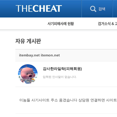
피해사례 현황
검거 소식
직거래 피해사례
고맙습니다! 감
게임 · 비실물 피해사례
스팸 피해사례
암호화폐 피해사례
itembay.net itemon.net
보이스피싱 피해사례
유해사이트 목록
비공개 피해사례
감사한라일락(피해회원)
워킹홀리데이 피해사례
입력된 인사말이 없습니다.
이놈들 사기사이트 주소 옴겼습니다 상담원 연결하면 사이