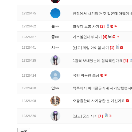
12326475
번장에서 사기당한 것 같은데 어떻게
놀○○
12326462
크릿디 브훔 사기
[2]
긍○○
에스엠인대부 사기
[4]
12326457
시○○
12326441
[신고]
게임 아이템 사기
[1]
12326425
1원씩 보내봤는데 협박죄인가요
[4]
국민 박용한 조심
12326424
안○○
틱톡에서 아이폰공기계 사기당했습
12326420
오광원한테 사기당한 분 계신가요
12326408
12326376
[신고]
굿즈 사기
[1]