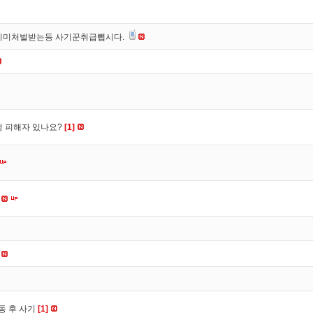
이미처벌받는등 사기꾼취급뺍시다.
수정 피해자 있나요?
[1]
동 후 사기
[1]