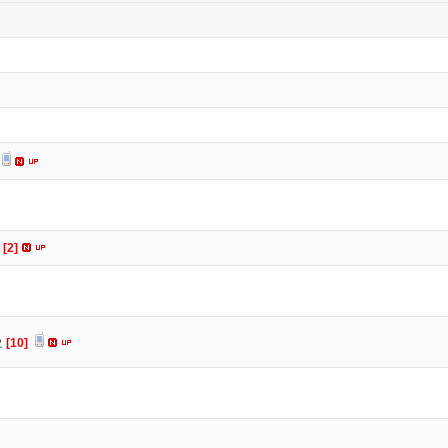
요
[2]
요
[10]