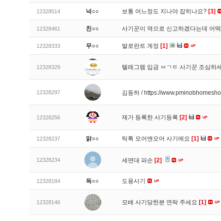
넉○○
보통 어느정도 지나야 잡히나요?
[3]
12328514
친○○
사기꾼이 역으로 신고하겠다는데 어
12328461
무○○
발로란트 계정
[1]
12328333
텔레그램 입금 ㅂㄱㅌ 사기꾼 조심하
12328329
12328297
김동하 / https://www.pminobhomesh
제가 등록한 사기등록
[2]
12328256
맑○○
틱톡 모어앤모어 사기에요
[1]
12328237
12328234
세면대 파손
[2]
독○○
도용사기
12328184
모배 사기당한분 연락 주세요
[1]
12328146