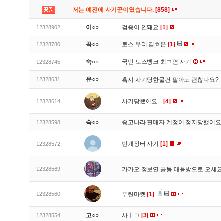
저는 예전에 사기꾼이였습니다.
[858]
이○○
검증이 안돼요
[1]
12328902
꼭○○
토스 우리 김ㅎ은
[1]
12328780
숙○○
국민 토스뱅크 최ㄱ연 사기
12328745
유○○
12328631
혹시 사기당한물건 팔아도 괜찮나요?
사기당했어요...
[4]
12328614
숙○○
중고나라 판매자 계정이 정지당했어
12328598
번개장터 사기
[1]
12328572
12328569
카카오 정보연 공동 대응방으로 오세
12328560
푸린마켓
[1]
고○○
사ㅣㄱ
[3]
12328554