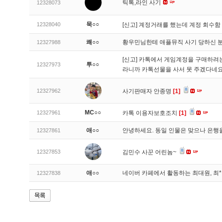
틱톡,라인 사기
12328073
묵○○
12328040
[신고]
계정거래를 했는데 계정 회수함
쾌○○
황우민님한테 애플뮤직 사기 당하신 
12327988
[신고]
카톡에서 게임계정을 구매하려는데
투○○
12327973
라니까 카톡선물을 사서 못 주겠다네
12327962
사기판매자 안종명
[1]
MC○○
12327961
카톡 이용자보호조치
[1]
애○○
안녕하세요. 동일 인물은 맞으나 은행
12327861
12327853
김민수 사꾼 어린놈~
애○○
네이버 카페에서 활동하는 최대원, 최
12327838