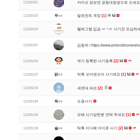
12328351
카카오 정보연 공동대응방으로 오세
무○○
발로란트 계정
[1]
12328333
텔레그램 입금 ㅂㄱㅌ 사기꾼 조심하
12328329
12328297
김동하 / https://www.pminobhomesh
제가 등록한 사기등록
[2]
12328256
맑○○
틱톡 모어앤모어 사기에요
[1]
12328237
12328234
세면대 파손
[2]
독○○
도용사기
12328184
모배 사기당한분 연락 주세요
[1]
12328146
슬○○
틱톡 이다혜 아이폰 사기
[2]
12328138