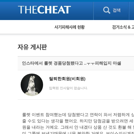
피해사례 현황
검거 소식
직거래 피해사례
고맙습니다! 감
게임 · 비실물 피해사례
스팸 피해사례
암호화폐 피해사례
인스타에서 룰렛 경품당첨됐다고 ..ㅜㅜ피해입지 마셇
보이스피싱 피해사례
유해사이트 목록
비공개 피해사례
탈퇴한회원(비회원)
워킹홀리데이 피해사례
입력된 인사말이 없습니다.
룰렛 이벤트 참여했는데 당첨됐다고 연락이 와서 저렴하게 상품
줄 수도 있다는 생각을 했어요. 하지만 당첨금을 받으려면 세금
원을 내라는 거예요. 그래서 안 내겠다 상품 산 것도 환불 해
미 그쪽에 보냈기때문에 너무 불안한 거예요. 보이스피싱계좌