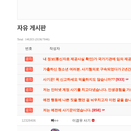
Total : 140,921 (3136/7046)
번호
작성자
내 정보(통신자료 제공사실 확인)가 국가기관에 임의 제
가출하신 청소년 여러분. 사기혐의로 구속되었다가 2년
사기꾼! 꼭 신고하세요 억울하지도 않습니까??
[933]
저는 인터넷 계정 사기를 치고다녔습니다. 인생경험을 
예전 행동에 나쁜 짓을 했던 걸 뉘우치고자 이런 글을 씁
저는 예전에 사기꾼이였습니다.
[858]
빠○○
이겸유 사기
12328406