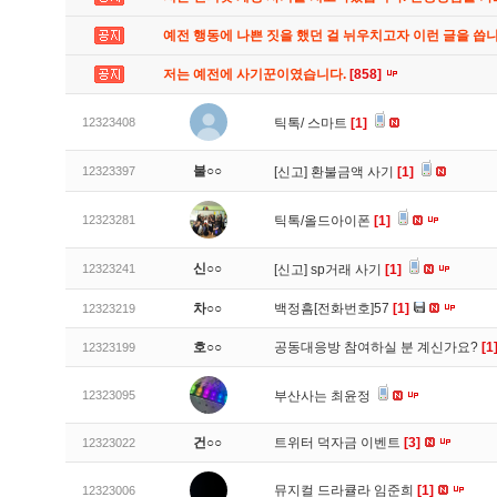
예전 행동에 나쁜 짓을 했던 걸 뉘우치고자 이런 글을 씁
저는 예전에 사기꾼이였습니다.
[858]
12323408
틱톡/ 스마트
[1]
불○○
12323397
[신고]
환불금액 사기
[1]
12323281
틱톡/올드아이폰
[1]
신○○
12323241
[신고]
sp거래 사기
[1]
차○○
백정흠[전화번호]57
[1]
12323219
호○○
공동대응방 참여하실 분 계신가요?
[1
12323199
12323095
부산사는 최윤정
건○○
트위터 덕자금 이벤트
[3]
12323022
뮤지컬 드라큘라 임준희
[1]
12323006