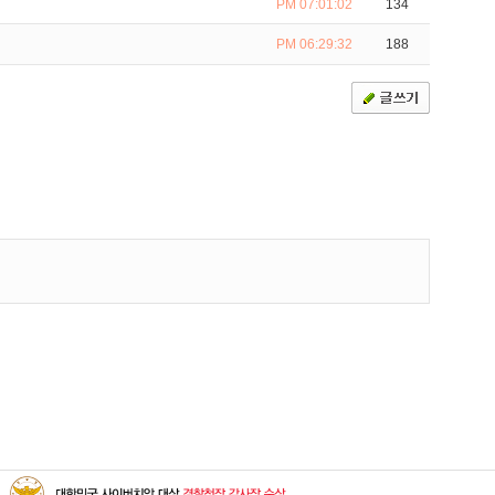
PM 07:01:02
134
PM 06:29:32
188