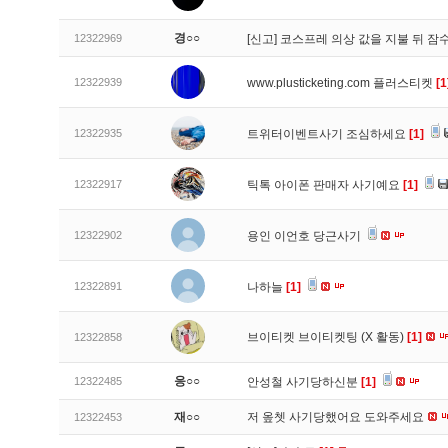
경○○
12322969
[신고]
코스프레 의상 값을 지불 뒤 잠
12322939
www.plusticketing.com 플러스티켓
[1
12322935
트위터이벤트사기 조심하세요
[1]
12322917
틱톡 아이폰 판매자 사기예요
[1]
12322902
용인 이언호 당근사기
12322891
나하늘
[1]
브이티켓 브이티켓팅 (X 활동)
[1]
12322858
응○○
12322485
안성철 사기당하신분
[1]
재○○
저 옾쳇 사기당했어요 도와주세요
12322453