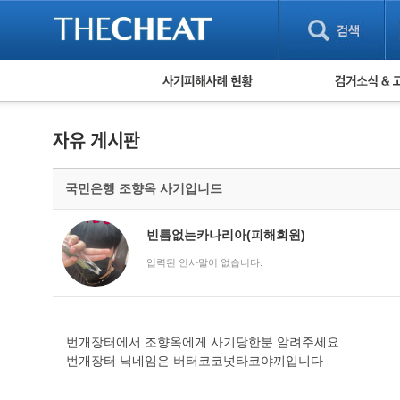
피해사례 현황
검거 소식
직거래 피해사례
고맙습니다! 감
게임 · 비실물 피해사례
스팸 피해사례
암호화폐 피해사례
국민은행 조향옥 사기입니드
보이스피싱 피해사례
유해사이트 목록
비공개 피해사례
빈틈없는카나리아(피해회원)
워킹홀리데이 피해사례
입력된 인사말이 없습니다.
번개장터에서 조향옥에게 사기당한분 알려주세요
번개장터 닉네임은 버터코코넛타코야끼입니다