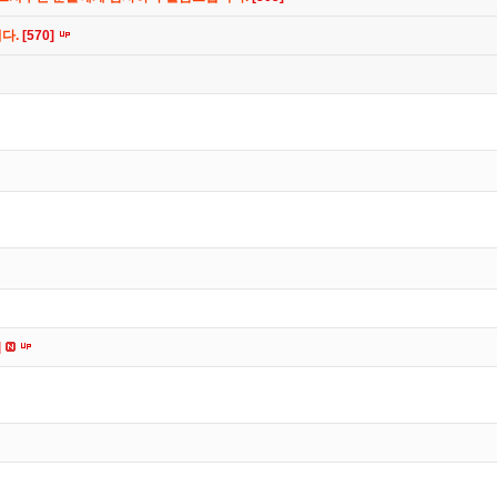
니다.
[570]
]