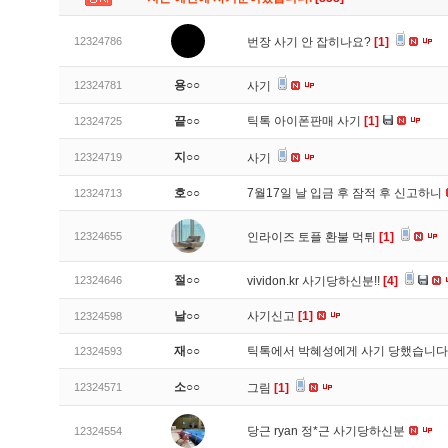
12324786
번장 사기 안 잡히나요?
[1]
용○○
12324781
사기
끝○○
틱톡 아이폰판매 사기
[1]
12324725
지○○
12324719
사기
호○○
7월17일 날 입금 후 잠적 후 신고하니
12324713
12324655
인라이즈 토플 환불 먹튀
[1]
절○○
12324646
vividon.kr 사기당하신분!!
[4]
날○○
사기신고
[1]
12324598
재○○
틱톡에서 박혜성에게 사기 당했습니
12324593
소○○
12324571
그림
[1]
당근 ryan 정*근 사기당하신분
12324554