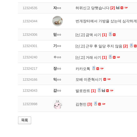
자○○
허위신고 당햇습니다
[2]
12324535
번개장터에서 가방을 샀는데 심각하게
12324344
믿○○
12324306
[신고]
금액 사기
[1]
기○○
12324301
[신고]
근무 후 일당 주지 않음
[2]
ㅇ○○
12324240
[신고]
거래 사기
[1]
장○○
12324217
카카오톡
익○○
모배 이준혁사기
12324166
감○○
12324043
발로란트
[1]
12323998
김현민
[3]