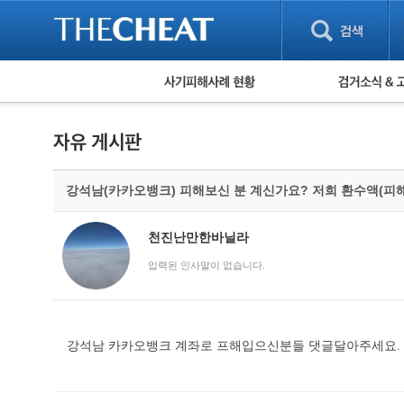
피해사례 현황
검거 소식
직거래 피해사례
고맙습니다! 감
게임 · 비실물 피해사례
스팸 피해사례
암호화폐 피해사례
강석남(카카오뱅크) 피해보신 분 계신가요? 저희 환수액(피
보이스피싱 피해사례
유해사이트 목록
비공개 피해사례
천진난만한바닐라
워킹홀리데이 피해사례
입력된 인사말이 없습니다.
강석남 카카오뱅크 계좌로 프해입으신분들 댓글달아주세요.