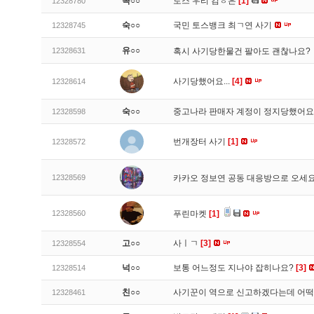
꼭○○
토스 우리 김ㅎ은
[1]
12328780
숙○○
국민 토스뱅크 최ㄱ연 사기
12328745
유○○
12328631
혹시 사기당한물건 팔아도 괜찮나요?
사기당했어요...
[4]
12328614
숙○○
중고나라 판매자 계정이 정지당했어
12328598
번개장터 사기
[1]
12328572
12328569
카카오 정보연 공동 대응방으로 오세
12328560
푸린마켓
[1]
고○○
사ㅣㄱ
[3]
12328554
넉○○
보통 어느정도 지나야 잡히나요?
[3]
12328514
친○○
사기꾼이 역으로 신고하겠다는데 어
12328461