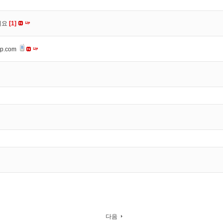
세요
[1]
op.com
다음