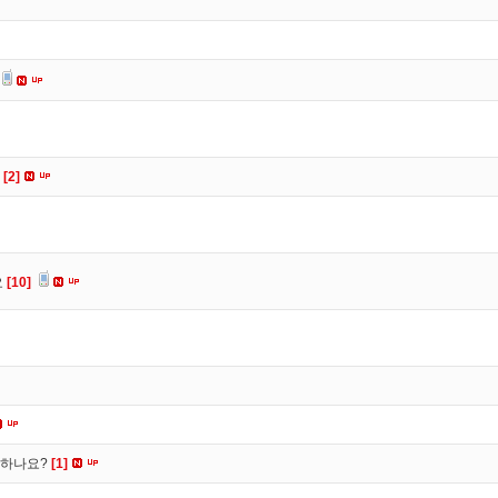
요
[2]
요
[10]
떡하나요?
[1]