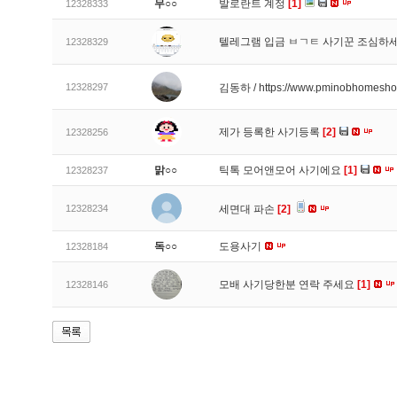
무○○
발로란트 계정
[1]
12328333
텔레그램 입금 ㅂㄱㅌ 사기꾼 조심하
12328329
12328297
김동하 / https://www.pminobhomesh
제가 등록한 사기등록
[2]
12328256
맑○○
틱톡 모어앤모어 사기에요
[1]
12328237
12328234
세면대 파손
[2]
독○○
도용사기
12328184
모배 사기당한분 연락 주세요
[1]
12328146