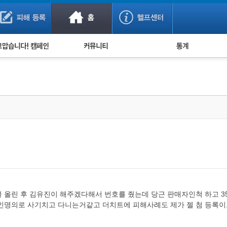
사기 예방했어요!
누적 피해사례 통계
사의 마음 전하기
자유게시판
피해물품명 통계
사기뉴스 브리핑
지역·통신사 통계
사건 사진 자료
은행 일별 피해등록 
사기방지 아이디어
신종사기 주의 정보
전문가 칼럼
금융사기 관련 영상
 올린 후 김유진이 해주겠다해서 번호를 줬는데 당근 판매자인척 하고 3
인명의로 사기치고 다니는거같고 더치트에 피해사례도 제가 젤 첨 등록이고