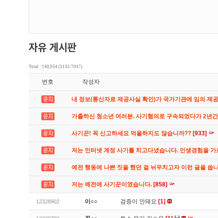
Total : 140,934 (3135/7047)
번호
작성자
내 정보(통신자료 제공사실 확인)가 국가기관에 임의 제
가출하신 청소년 여러분. 사기혐의로 구속되었다가 2년
사기꾼! 꼭 신고하세요 억울하지도 않습니까??
[933]
저는 인터넷 계정 사기를 치고다녔습니다. 인생경험을 
예전 행동에 나쁜 짓을 했던 걸 뉘우치고자 이런 글을 씁
저는 예전에 사기꾼이였습니다.
[858]
이○○
검증이 안돼요
[1]
12328902