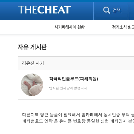
피해사례 현황
검거 소식
직거래 피해사례
고맙습니다! 감
게임 · 비실물 피해사례
스팸 피해사례
암호화폐 피해사례
김유진 사기
보이스피싱 피해사례
유해사이트 목록
비공개 피해사례
적극적인플루트(피해회원)
워킹홀리데이 피해사례
입력된 인사말이 없습니다.
다른지역 당근 물품이 필요해서 맘카페에서 동네인증 부탁 글
계좌번호도 연락 온 휴대폰 번호랑 동일한 신협 계좌인데 본