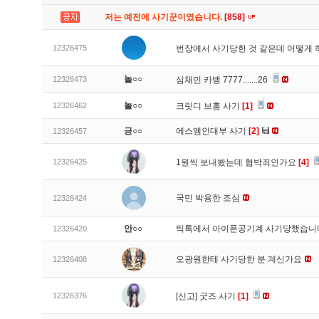
저는 예전에 사기꾼이였습니다.
[858]
12326475
번장에서 사기당한 것 같은데 어떻게
놀○○
12326473
심채민 카뱅 7777.......26
놀○○
12326462
크릿디 브훔 사기
[1]
긍○○
에스엠인대부 사기
[2]
12326457
12326425
1원씩 보내봤는데 협박죄인가요
[4]
국민 박용한 조심
12326424
안○○
틱톡에서 아이폰공기계 사기당했습
12326420
오광원한테 사기당한 분 계신가요
12326408
12326376
[신고]
굿즈 사기
[1]