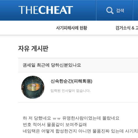
피해사례 현황
검거 소식
직거래 피해사례
고맙습니다! 감
게임 · 비실물 피해사례
스팸 피해사례
암호화폐 피해사례
권세일 최근에 당하신분있나요
보이스피싱 피해사례
유해사이트 목록
비공개 피해사례
신속한순간(피해회원)
워킹홀리데이 피해사례
입력된 인사말이 없습니다.
하 저 당했네요 ㅠㅠ 유명한사람이였는데 몰랐네요
번호 적어서 물품같이 보여주길래
네임택은 어떻게 합성한건지 아니면 물품진짜 있는데 사기치는