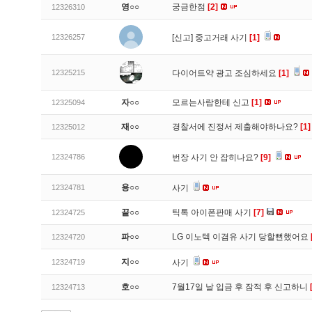
영○○
궁금한점
[2]
12326310
12326257
[신고]
중고거래 사기
[1]
12325215
다이어트약 광고 조심하세요
[1]
자○○
모르는사람한테 신고
[1]
12325094
재○○
경찰서에 진정서 제출해야하나요?
[1]
12325012
12324786
번장 사기 안 잡히나요?
[9]
용○○
12324781
사기
끝○○
틱톡 아이폰판매 사기
[7]
12324725
파○○
LG 이노텍 이겸유 사기 당할뻔했어요
12324720
지○○
12324719
사기
호○○
7월17일 날 입금 후 잠적 후 신고하니
12324713