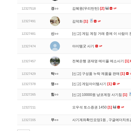
경○○
김혜원(우리틴틴)
[2]
12327518
12327491
김덕화
[1]
신○○
[신고]
게임 계정 거래 중에 이 사람이
12327481
아이템굿 사기
12327474
전북은행 권재영 메이플 메소사기
[1]
12327457
탁○○
[신고]
구성품 누락 제품을 판매
[1]
12327429
명○○
[신고]
게임아이템사기
[1]
12327378
힘○○
12327265
[신고]
10000원 냥코계정 사기침
[1]
오우석 토스증권 1450
[1]
12327211
무○○
사기계좌확인요망1원 , 구글에더치트
12327205