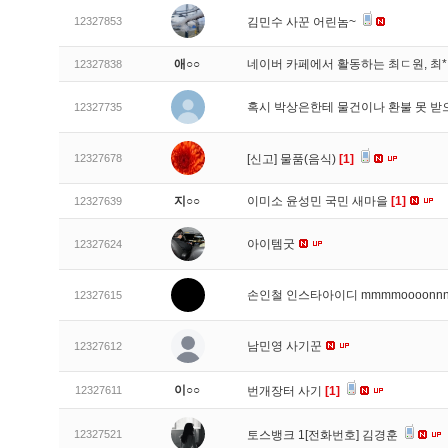
12327853
김민수 사꾼 어린놈~
애○○
네이버 카페에서 활동하는 최ㄷ원, 최
12327838
혹시 박상은한테 물건이나 환불 못 받
12327735
12327678
[신고]
물품(음식)
[1]
지○○
이미소 윤성민 국민 새마을
[1]
12327639
아이템굿
12327624
손인철 인스타아이디 mmmmoooonn
12327615
남민영 사기꾼
12327612
이○○
12327611
번개장터 사기
[1]
12327521
토스뱅크 1[전화번호] 김경훈