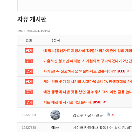
Total : 140,893 (3131/7045)
번호
작성자
내 정보(통신자료 제공사실 확인)가 국가기관에 임의 제
가출하신 청소년 여러분. 사기혐의로 구속되었다가 2년
사기꾼! 꼭 신고하세요 억울하지도 않습니까??
[933]
저는 인터넷 계정 사기를 치고다녔습니다. 인생경험을 
예전 행동에 나쁜 짓을 했던 걸 뉘우치고자 이런 글을 씁
저는 예전에 사기꾼이였습니다.
[858]
12327853
김민수 사꾼 어린놈~
애○○
네이버 카페에서 활동하는 최ㄷ원, 최
12327838