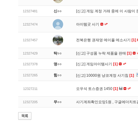
신○○
[신고]
게임 계정 거래 중에 이 사람이
12327481
아이템굿 사기
12327474
전북은행 권재영 메이플 메소사기
[1]
12327457
탁○○
[신고]
구성품 누락 제품을 판매
[1]
12327429
명○○
[신고]
게임아이템사기
[1]
12327378
힘○○
12327265
[신고]
10000원 냥코계정 사기침
[1]
오우석 토스증권 1450
[1]
12327211
무○○
사기계좌확인요망1원 , 구글에더치트
12327205