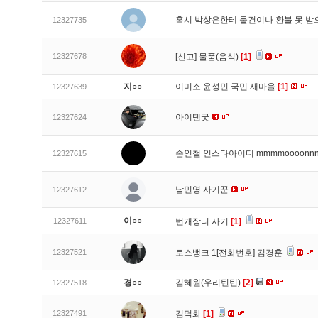
혹시 박상은한테 물건이나 환불 못 받
12327735
12327678
[신고]
물품(음식)
[1]
지○○
이미소 윤성민 국민 새마을
[1]
12327639
아이템굿
12327624
손인철 인스타아이디 mmmmoooonn
12327615
남민영 사기꾼
12327612
이○○
12327611
번개장터 사기
[1]
12327521
토스뱅크 1[전화번호] 김경훈
경○○
김혜원(우리틴틴)
[2]
12327518
12327491
김덕화
[1]