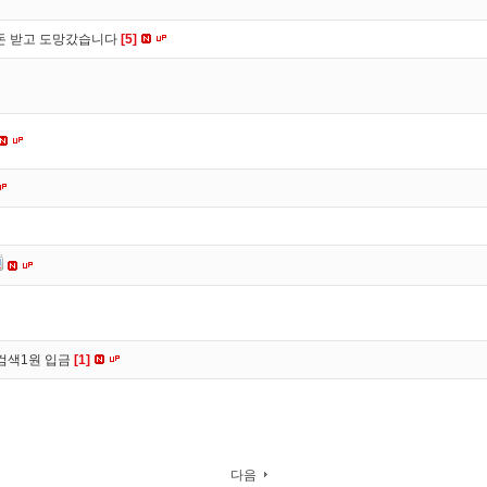
 돈 받고 도망갔습니다
[5]
검색1원 입금
[1]
다음