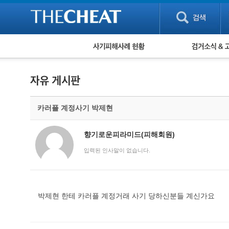
피해사례 현황
검거 소식
직거래 피해사례
고맙습니다! 감
게임 · 비실물 피해사례
스팸 피해사례
암호화폐 피해사례
카러플 계정사기 박제현
보이스피싱 피해사례
유해사이트 목록
비공개 피해사례
향기로운피라미드(피해회원)
워킹홀리데이 피해사례
입력된 인사말이 없습니다.
박제현 한테 카러플 계정거래 사기 당하신분들 계신가요