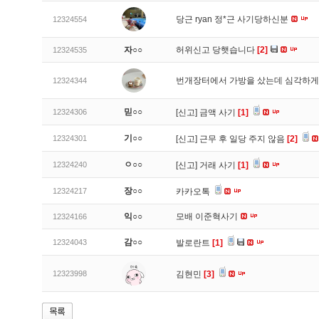
당근 ryan 정*근 사기당하신분
12324554
자○○
허위신고 당햇습니다
[2]
12324535
번개장터에서 가방을 샀는데 심각하게
12324344
믿○○
12324306
[신고]
금액 사기
[1]
기○○
12324301
[신고]
근무 후 일당 주지 않음
[2]
ㅇ○○
12324240
[신고]
거래 사기
[1]
장○○
12324217
카카오톡
익○○
모배 이준혁사기
12324166
감○○
12324043
발로란트
[1]
12323998
김현민
[3]