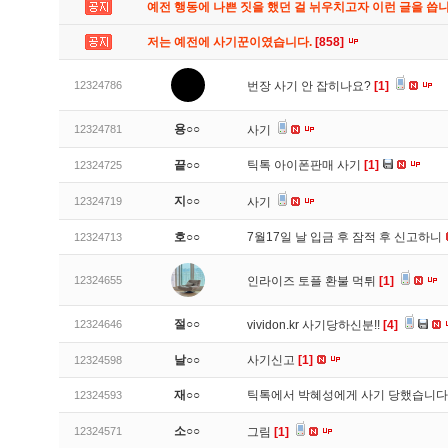
예전 행동에 나쁜 짓을 했던 걸 뉘우치고자 이런 글을 씁
저는 예전에 사기꾼이였습니다.
[858]
12324786
번장 사기 안 잡히나요?
[1]
용○○
12324781
사기
끝○○
틱톡 아이폰판매 사기
[1]
12324725
지○○
12324719
사기
호○○
7월17일 날 입금 후 잠적 후 신고하니
12324713
12324655
인라이즈 토플 환불 먹튀
[1]
절○○
12324646
vividon.kr 사기당하신분!!
[4]
날○○
사기신고
[1]
12324598
재○○
틱톡에서 박혜성에게 사기 당했습니
12324593
소○○
12324571
그림
[1]