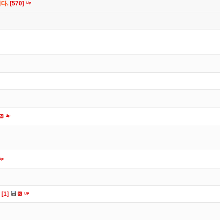
니다.
[570]
다
[1]