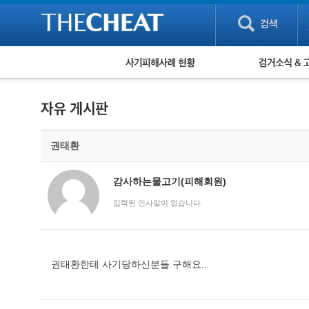
피해사례 현황
검거 소식
직거래 피해사례
고맙습니다! 감
게임 · 비실물 피해사례
스팸 피해사례
암호화폐 피해사례
권태환
보이스피싱 피해사례
유해사이트 목록
비공개 피해사례
감사하는물고기(피해회원)
워킹홀리데이 피해사례
입력된 인사말이 없습니다.
권태환한테 사기당하신분들 구해요..