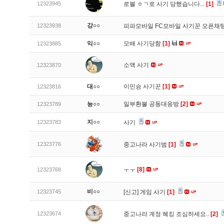
12323945
로블 ㅎㄱ로 사기 당했습니다...
[1]
강○○
12323938
피파모바일 FC모바일 사기꾼 오픈채팅
익○○
모배 사기당함
[1]
12323885
소액 사기
12323870
대○○
이민승 사기꾼
[1]
12323816
능○○
일부환불 공동대응방
[2]
12323789
지○○
12323783
사기
12323776
중고나라 사기범
[1]
ㅜㅜ
[8]
12323768
비○○
12323745
[신고]
게임 사기
[1]
12323674
중고나라 계정 혜킹 조심하세요..
[2]