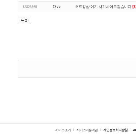
대○○
호트킹샵 여기 사기사이트같습니다
[3
12323665
서비스 소개
서비스이용약관
개인정보처리방침
A