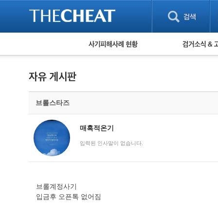
피해사례 현황
검거 소식
직거래 피해사례
고맙습니다! 감
게임 · 비실물 피해사례
스팸 피해사례
암호화폐 피해사례
브롤스타즈
보이스피싱 피해사례
유해사이트 목록
비공개 피해사례
매혹적온기
워킹홀리데이 피해사례
입력된 인사말이 없습니다.
브롤계정사기
입금후 오픈톡 없어짐