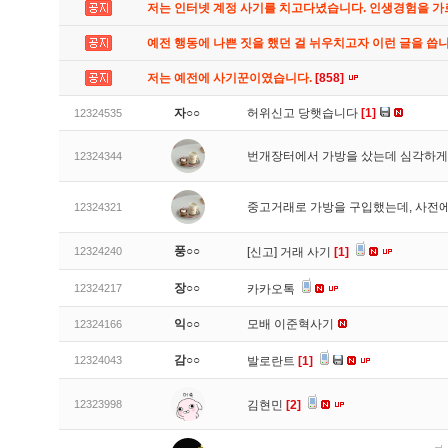
저는 인터넷 계정 사기를 치고다녔습니다. 인생경험을 
예전 행동에 나쁜 짓을 했던 걸 뉘우치고자 이런 글을 씁
저는 예전에 사기꾼이였습니다.
[858]
자○○
허위신고 당햇습니다
[1]
12324535
번개장터에서 가방을 샀는데 심각하게
12324344
중고거래로 가방을 구입했는데, 사전에
12324321
풍○○
12324240
[신고]
거래 사기
[1]
장○○
12324217
카카오톡
익○○
모배 이준혁사기
12324166
감○○
12324043
발로란트
[1]
12323998
김현민
[2]