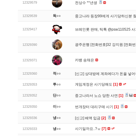
12329579
전상수 **년생
독○○
12329539
중고나라 등장99에게 사기당하신분 
12329417
브레인롯 판매, 틱톡 @psw110525 
광주은행 [전화번호]32 강지원 [전화번
12329390
카뱅 송채은
12329371
적○○
12329360
[신고]
상대방에 계좌에다가 돈을 넣어
투○○
게임계정은 사기당해도
[1]
12329353
단○○
12329352
중고나라서 노쇼 당한 사연
[1]
이○○
12329350
번개장터 대리구매 사기
[1]
냉○○
12329336
[신고]
배액 입금
[2]
냉○○
사기일까요..?ㅠ
[7]
12329333