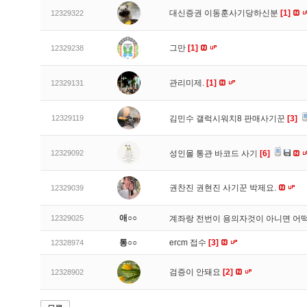
대신증권 이동훈사기당하신분
[1]
12329322
그만
[1]
12329238
관리미제.
[1]
12329131
12329119
김민수 갤럭시워치8 판매사기꾼
[3]
12329092
성인몰 통관 바코드 사기
[6]
권찬진 권현진 사기꾼 박제요.
12329039
애○○
12329025
계좌랑 전번이 용의자것이 아니면 어
통○○
ercm 접수
[3]
12328974
검증이 안돼요
[2]
12328902