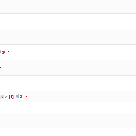
떡하죠
[1]