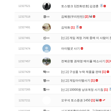
12327521
토스뱅크 1[전화번호] 김경훈
경○○
김혜원(우리틴틴)
[2]
12327518
12327491
김덕화
[1]
신○○
[신고]
게임 계정 거래 중에 이 사람이
12327481
아이템굿 사기
12327474
전북은행 권재영 메이플 메소사기
[1]
12327457
탁○○
[신고]
구성품 누락 제품을 판매
[1]
12327429
명○○
[신고]
게임아이템사기
[1]
12327378
힘○○
12327265
[신고]
10000원 냥코계정 사기침
[1]
오우석 토스증권 1450
[1]
12327211