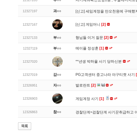
무○○
사기계좌확인요망1원 , 구글에더치트
12327205
과○○
12327197
[신고]
세임계정을 만오천원에 구매했지
[신고]
게임머니
[2]
12327167
부○○
형님들 이거 질문
[2]
12327133
부○○
메이플 정성훈
[1]
12327119
**년생 박하울 사기 당하신분
12327020
감○○
PG고객센터 중고나라 야구티켓 사기
12327019
자○○
발로란트
[2]
12326951
12326903
게임계정 사기
[1]
참○○
12326863
경찰단계>검찰단계 사기꾼취급하고 