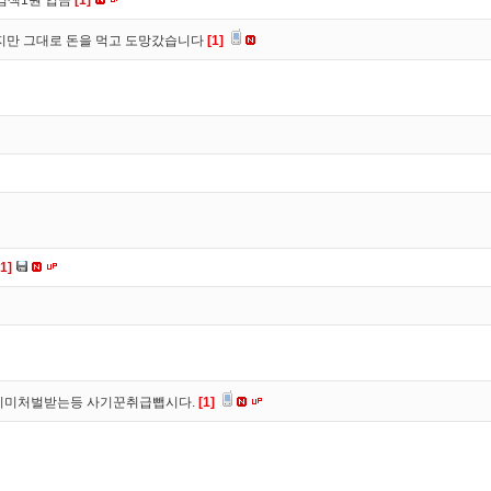
검색1원 입금
[1]
만 그대로 돈을 먹고 도망갔습니다
[1]
[1]
이미처벌받는등 사기꾼취급뺍시다.
[1]