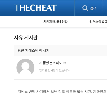
피해사례 현황
검거 소식
직거래 피해사례
고맙습니다! 감
게임 · 비실물 피해사례
스팸 피해사례
암호화폐 피해사례
당근 지에스반택 사기
보이스피싱 피해사례
유해사이트 목록
비공개 피해사례
기품있는스테이크
워킹홀리데이 피해사례
입력된 인사말이 없습니다.
지에스 반택 사기라서 보낸 점포 이름과 발송 시간, 계좌번