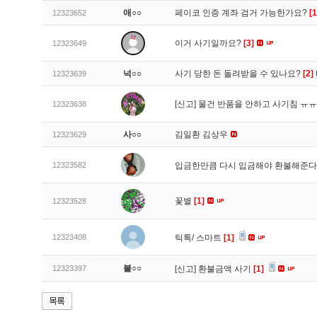
애○○
페이코 인증 계좌 검거 가능한가요?
[1
12323652
이거 사기일까요?
[3]
12323649
넉○○
사기 당한 돈 돌려받을 수 있나요?
[2]
12323639
[신고]
물건 반품을 안하고 사기침 ㅠ
12323638
사○○
김일환 김상우
12323629
12323582
입금한만큼 다시 입금해야 환불해준다
꽃별
[1]
12323528
12323408
틱톡/ 스마트
[1]
불○○
12323397
[신고]
환불금액 사기
[1]