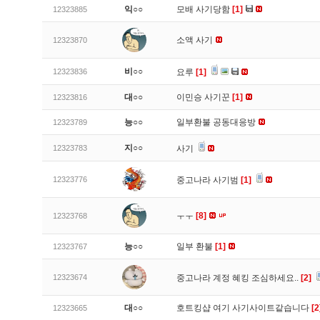
익○○
모배 사기당함
[1]
12323885
소액 사기
12323870
비○○
12323836
요루
[1]
대○○
이민승 사기꾼
[1]
12323816
능○○
일부환불 공동대응방
12323789
지○○
12323783
사기
12323776
중고나라 사기범
[1]
ㅜㅜ
[8]
12323768
능○○
일부 환불
[1]
12323767
12323674
중고나라 계정 혜킹 조심하세요..
[2]
대○○
호트킹샵 여기 사기사이트같습니다
[2
12323665