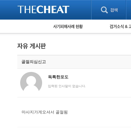
피해사례 현황
검거 소식
직거래 피해사례
고맙습니다! 감
게임 · 비실물 피해사례
스팸 피해사례
암호화폐 피해사례
골절의심신고
보이스피싱 피해사례
유해사이트 목록
비공개 피해사례
독특한포도
워킹홀리데이 피해사례
입력된 인사말이 없습니다.
마사지가게오셔서 골절됨