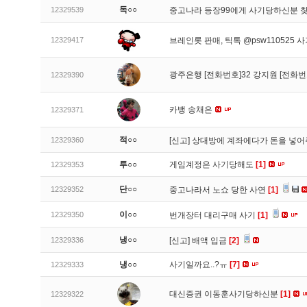
독○○
12329539
중고나라 등장99에게 사기당하신분 
12329417
브레인롯 판매, 틱톡 @psw110525 
광주은행 [전화번호]32 강지원 [전화번
12329390
카뱅 송채은
12329371
적○○
12329360
[신고]
상대방에 계좌에다가 돈을 넣어
투○○
게임계정은 사기당해도
[1]
12329353
단○○
12329352
중고나라서 노쇼 당한 사연
[1]
이○○
12329350
번개장터 대리구매 사기
[1]
냉○○
12329336
[신고]
배액 입금
[2]
냉○○
사기일까요..?ㅠ
[7]
12329333
대신증권 이동훈사기당하신분
[1]
12329322