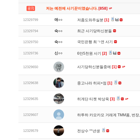
저는 예전에 사기꾼이였습니다.
[858]
애○○
12329799
저좀도와주실분
[1]
숙○○
최근 사기당하신분들
12329794
숙○○
국민은행 최ㄱ연 사기
12329750
신○○
12329736
6만5천원 사기
[2]
사기당하신분들중에
[1]
12329650
12329638
중고나라 히피×점
[1]
12329635
히게단 티켓 박상욱
[3]
12329607
하투하 카모카모 거래계 TMM폼, 번
12329579
전상수 **년생