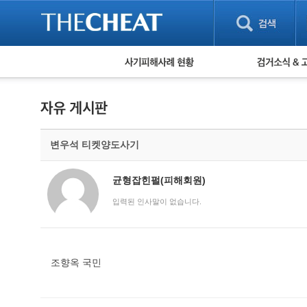
피해사례 현황
검거 소식
직거래 피해사례
고맙습니다! 감
게임 · 비실물 피해사례
스팸 피해사례
암호화폐 피해사례
변우석 티켓양도사기
보이스피싱 피해사례
유해사이트 목록
비공개 피해사례
균형잡힌펄(피해회원)
워킹홀리데이 피해사례
입력된 인사말이 없습니다.
조향옥 국민