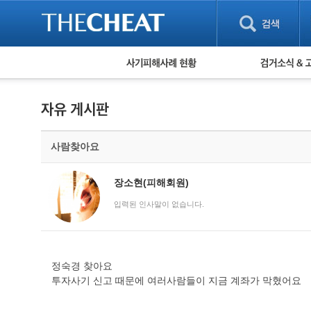
피해사례 현황
검거 소식
직거래 피해사례
고맙습니다! 감
게임 · 비실물 피해사례
스팸 피해사례
암호화폐 피해사례
사람찾아요
보이스피싱 피해사례
유해사이트 목록
비공개 피해사례
장소현(피해회원)
워킹홀리데이 피해사례
입력된 인사말이 없습니다.
정숙경 찾아요
투자사기 신고 때문에 여러사람들이 지금 계좌가 막혔어요