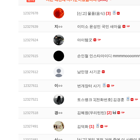
12327678
[신고]
물품(음식)
[3]
지○○
이미소 윤성민 국민 새마을
12327639
아이템굿
12327624
손인철 인스타아이디 mmmmoooonn
12327615
남민영 사기꾼
12327612
이○○
12327611
번개장터 사기
12327521
토스뱅크 1[전화번호] 김경훈
경○○
김혜원(우리틴틴)
[2]
12327518
12327491
김덕화
[1]
신○○
[신고]
게임 계정 거래 중에 이 사람이
12327481