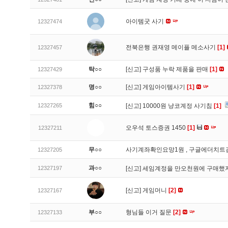
아이템굿 사기
12327474
전북은행 권재영 메이플 메소사기
[1]
12327457
탁○○
[신고]
구성품 누락 제품을 판매
[1]
12327429
명○○
[신고]
게임아이템사기
[1]
12327378
힘○○
12327265
[신고]
10000원 냥코계정 사기침
[1]
오우석 토스증권 1450
[1]
12327211
무○○
사기계좌확인요망1원 , 구글에더치트
12327205
과○○
12327197
[신고]
세임계정을 만오천원에 구매했지
[신고]
게임머니
[2]
12327167
부○○
형님들 이거 질문
[2]
12327133