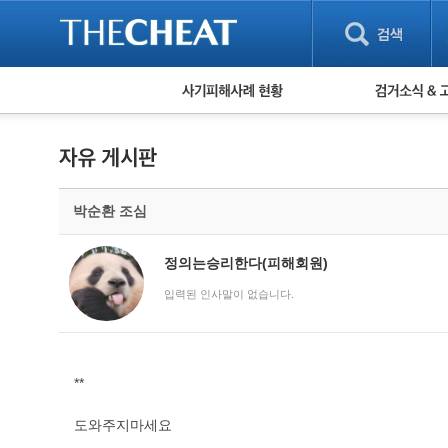
피해사례 현황
검거 소식
직거래 피해사례
고맙습니다! 감
게임 · 비실물 피해사례
스팸 피해사례
암호화폐 피해사례
박순환 조심
보이스피싱 피해사례
유해사이트 목록
비공개 피해사례
정의는승리한다(피해회원)
워킹홀리데이 피해사례
입력된 인사말이 없습니다.
**
도와주지마세요