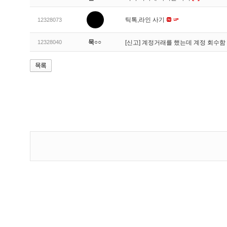
틱톡,라인 사기
12328073
묵○○
12328040
[신고]
계정거래를 했는데 계정 회수함