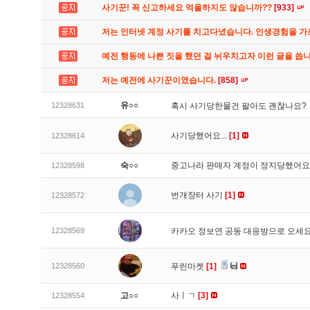
사기꾼! 꼭 신고하세요 억울하지도 않습니까??
[933]
저는 인터넷 계정 사기를 치고다녔습니다. 인생경험을 
예전 행동에 나쁜 짓을 했던 걸 뉘우치고자 이런 글을 씁
저는 예전에 사기꾼이였습니다.
[858]
유○○
12328631
혹시 사기당한물건 팔아도 괜찮나요?
사기당했어요...
[1]
12328614
숙○○
중고나라 판매자 계정이 정지당했어
12328598
번개장터 사기
[1]
12328572
12328569
카카오 정보연 공동 대응방으로 오세
12328560
푸린마켓
[1]
고○○
사ㅣㄱ
[3]
12328554