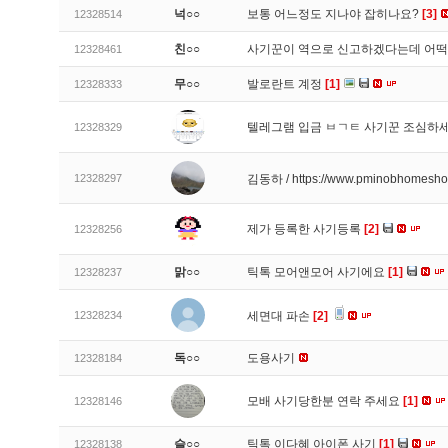
넉○○
보통 어느정도 지나야 잡히나요?
[3]
12328514
친○○
사기꾼이 역으로 신고하겠다는데 어
12328461
무○○
발로란트 계정
[1]
12328333
텔레그램 입금 ㅂㄱㅌ 사기꾼 조심하
12328329
12328297
김동하 / https://www.pminobhomesh
제가 등록한 사기등록
[2]
12328256
맑○○
틱톡 모어앤모어 사기에요
[1]
12328237
12328234
세면대 파손
[2]
독○○
도용사기
12328184
모배 사기당한분 연락 주세요
[1]
12328146
슬○○
틱톡 이다혜 아이폰 사기
[1]
12328138