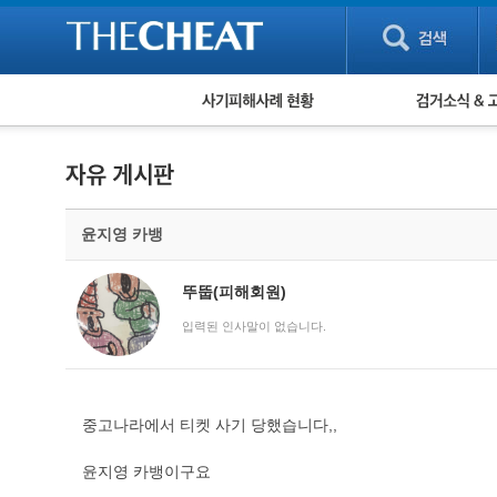
피해사례 현황
검거 소식
직거래 피해사례
고맙습니다! 감
게임 · 비실물 피해사례
스팸 피해사례
암호화폐 피해사례
윤지영 카뱅
보이스피싱 피해사례
유해사이트 목록
비공개 피해사례
뚜뚭(피해회원)
워킹홀리데이 피해사례
입력된 인사말이 없습니다.
중고나라에서 티켓 사기 당했습니다,,
윤지영 카뱅이구요