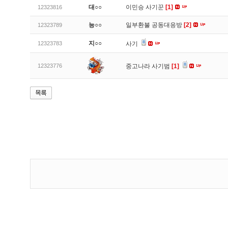
대○○
이민승 사기꾼
[1]
12323816
능○○
일부환불 공동대응방
[2]
12323789
지○○
12323783
사기
12323776
중고나라 사기범
[1]