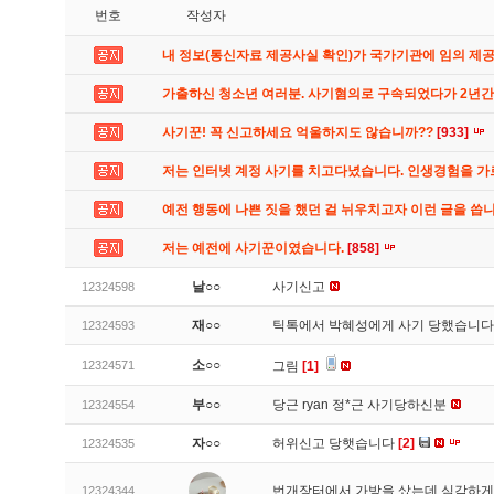
번호
작성자
내 정보(통신자료 제공사실 확인)가 국가기관에 임의 제
가출하신 청소년 여러분. 사기혐의로 구속되었다가 2년
사기꾼! 꼭 신고하세요 억울하지도 않습니까??
[933]
저는 인터넷 계정 사기를 치고다녔습니다. 인생경험을 
예전 행동에 나쁜 짓을 했던 걸 뉘우치고자 이런 글을 씁
저는 예전에 사기꾼이였습니다.
[858]
날○○
사기신고
12324598
재○○
틱톡에서 박혜성에게 사기 당했습니
12324593
소○○
12324571
그림
[1]
부○○
당근 ryan 정*근 사기당하신분
12324554
자○○
허위신고 당햇습니다
[2]
12324535
번개장터에서 가방을 샀는데 심각하게
12324344