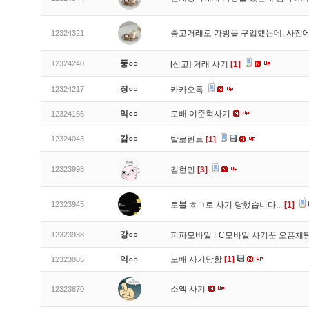
중고거래로 가방을 구입했는데, 사전에
12324321
풍○○
12324240
[신고]
거래 사기
[1]
장○○
12324217
카카오톡
익○○
모배 이준혁사기
12324166
감○○
12324043
발로란트
[1]
12323998
김현민
[3]
12323945
로블 ㅎㄱ로 사기 당했습니다...
[1]
강○○
12323938
피파모바일 FC모바일 사기꾼 오픈채팅
익○○
모배 사기당함
[1]
12323885
소액 사기
12323870