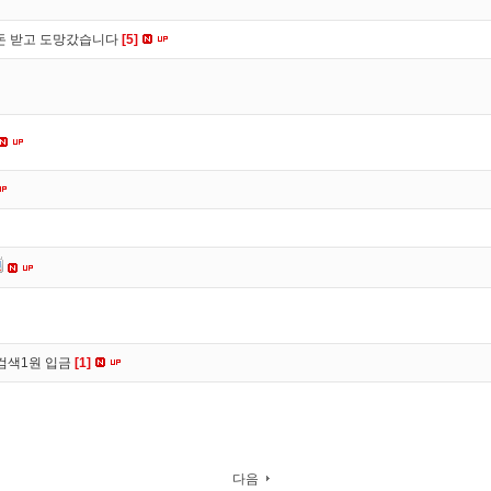
 돈 받고 도망갔습니다
[5]
검색1원 입금
[1]
다음