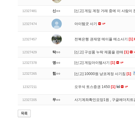
신○○
[신고]
게임 계정 거래 중에 이 사람이
12327481
아이템굿 사기
12327474
전북은행 권재영 메이플 메소사기
[1]
12327457
탁○○
[신고]
구성품 누락 제품을 판매
[1]
12327429
명○○
[신고]
게임아이템사기
[1]
12327378
힘○○
12327265
[신고]
10000원 냥코계정 사기침
[1]
오우석 토스증권 1450
[1]
12327211
무○○
사기계좌확인요망1원 , 구글에더치트
12327205