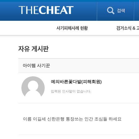
피해사례 현황
검거 소식
직거래 피해사례
고맙습니다! 감
게임 · 비실물 피해사례
스팸 피해사례
암호화폐 피해사례
아이템 사기꾼
보이스피싱 피해사례
유해사이트 목록
비공개 피해사례
예의바른꽃다발(피해회원)
워킹홀리데이 피해사례
입력된 인사말이 없습니다.
이름 이길세 신한은행 통장쓰는 인간 조심들 하세요