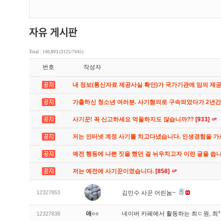
Total : 140,893 (3125/7045)
번호
작성자
내 정보(통신자료 제공사실 확인)가 국가기관에 임의 제
가출하신 청소년 여러분. 사기혐의로 구속되었다가 2년
사기꾼! 꼭 신고하세요 억울하지도 않습니까??
[933]
저는 인터넷 계정 사기를 치고다녔습니다. 인생경험을 
예전 행동에 나쁜 짓을 했던 걸 뉘우치고자 이런 글을 씁
저는 예전에 사기꾼이였습니다.
[858]
12327853
김민수 사꾼 어린놈~
애○○
네이버 카페에서 활동하는 최ㄷ원, 최
12327838