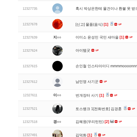
혹시 박상은한테 물건이나 환불 못 받
12327735
12327678
[신고]
물품(음식)
[1]
지○○
이미소 윤성민 국민 새마을
[1]
12327639
아이템굿
12327624
손인철 인스타아이디 mmmmoooonn
12327615
남민영 사기꾼
12327612
이○○
12327611
번개장터 사기
[1]
12327521
토스뱅크 1[전화번호] 김경훈
경○○
김혜원(우리틴틴)
[2]
12327518
12327491
김덕화
[1]