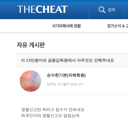
피해사례 현황
검거 소식
직거래 피해사례
고맙습니다! 감
게임 · 비실물 피해사례
스팸 피해사례
암호화폐 피해사례
아 13만원이라 금융감독원에서 아무것도 안해주내요
보이스피싱 피해사례
유해사이트 목록
비공개 피해사례
순수한기본(피해회원)
워킹홀리데이 피해사례
입력된 인사말이 없습니다.
경찰신고만 하라고 접수가 안되내요
외국인이라 경찰신고도 답없는데