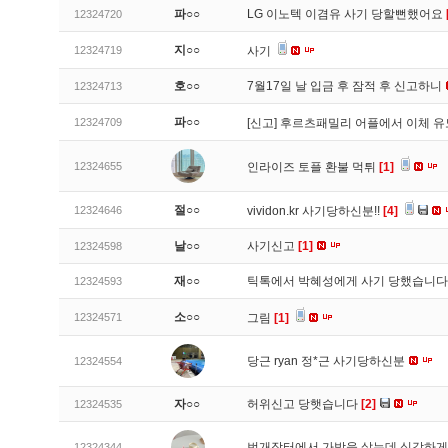
파○○
LG 이노텍 이겸유 사기 당할뻔했어요
12324720
지○○
12324719
사기
호○○
7월17일 날 입금 후 잠적 후 신고하니
12324713
파○○
12324709
[신고]
후르츠패밀리 어플에서 이체 
12324655
인라이즈 토플 환불 먹튀
[1]
절○○
12324646
vividon.kr 사기당하신분!!
[4]
날○○
사기신고
[1]
12324598
재○○
틱톡에서 박혜성에게 사기 당했습니
12324593
소○○
12324571
그림
[1]
당근 ryan 정*근 사기당하신분
12324554
자○○
허위신고 당햇습니다
[2]
12324535
번개장터에서 가방을 샀는데 심각하게
12324344