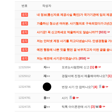
번호
작성자
내 정보(통신자료 제공사실 확인)가 국가기관에 임의 제
가출하신 청소년 여러분. 사기혐의로 구속되었다가 2년
사기꾼! 꼭 신고하세요 억울하지도 않습니까??
[933]
저는 인터넷 계정 사기를 치고다녔습니다. 인생경험을 
예전 행동에 나쁜 짓을 했던 걸 뉘우치고자 이런 글을 씁
저는 예전에 사기꾼이였습니다.
[858]
자○○
모르는사람한테 신고
[1]
12325094
재○○
경찰서에 진정서 제출해야하나요?
[1]
12325012
12324786
번장 사기 안 잡히나요?
[4]
용○○
12324781
사기
끝○○
틱톡 아이폰판매 사기
[3]
12324725