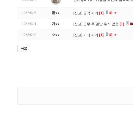
믿○○
12324306
[신고]
금액 사기
[1]
기○○
12324301
[신고]
근무 후 일당 주지 않음
[1]
ㅇ○○
12324240
[신고]
거래 사기
[1]