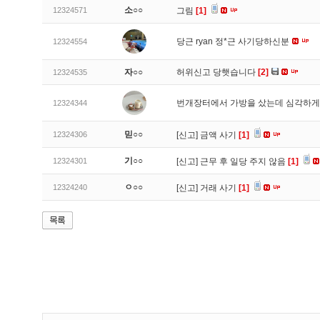
소○○
12324571
그림
[1]
당근 ryan 정*근 사기당하신분
12324554
자○○
허위신고 당햇습니다
[2]
12324535
번개장터에서 가방을 샀는데 심각하게
12324344
믿○○
12324306
[신고]
금액 사기
[1]
기○○
12324301
[신고]
근무 후 일당 주지 않음
[1]
ㅇ○○
12324240
[신고]
거래 사기
[1]