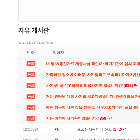
Total : 140,837 (3125/7042)
번호
작성자
내 정보(통신자료 제공사실 확인)가 국가기관에 임의 제
가출하신 청소년 여러분. 사기혐의로 구속되었다가 2년
사기꾼! 꼭 신고하세요 억울하지도 않습니까??
[933]
저는 인터넷 계정 사기를 치고다녔습니다. 인생경험을 
예전 행동에 나쁜 짓을 했던 걸 뉘우치고자 이런 글을 씁
저는 예전에 사기꾼이였습니다.
[858]
자○○
모르는사람한테 신고
[1]
12325094