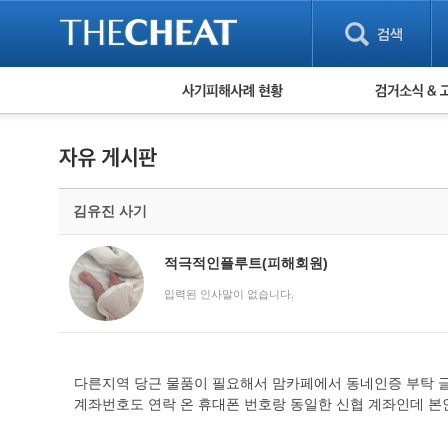
피해사례 현황
검거 소식
직거래 피해사례
고맙습니다! 감
게임 · 비실물 피해사례
스팸 피해사례
암호화폐 피해사례
김유진 사기
보이스피싱 피해사례
유해사이트 목록
비공개 피해사례
적극적인플루트(피해회원)
워킹홀리데이 피해사례
입력된 인사말이 없습니다.
다른지역 당근 물품이 필요해서 맘카페에서 동네인증 부탁 글
계좌번호도 연락 온 휴대폰 번호랑 동일한 신협 계좌인데 본