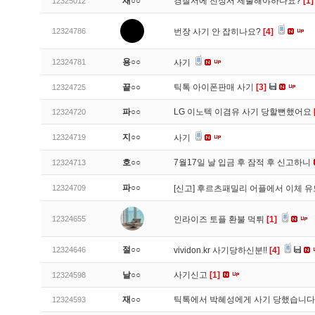
재○○
경찰서에 진정서 제출해야하나요?
[1]
12325012
12324786
번장 사기 안 잡히나요?
[4]
용○○
12324781
사기
끝○○
틱톡 아이폰판매 사기
[3]
12324725
파○○
LG 이노텍 이겸유 사기 당할뻔했어요
12324720
지○○
12324719
사기
호○○
7월17일 날 입금 후 잠적 후 신고하니
12324713
파○○
12324709
[신고]
후르츠패밀리 어플에서 이체 
12324655
인라이즈 토플 환불 먹튀
[1]
절○○
12324646
vividon.kr 사기당하신분!!
[4]
날○○
사기신고
[1]
12324598
재○○
틱톡에서 박혜성에게 사기 당했습니
12324593