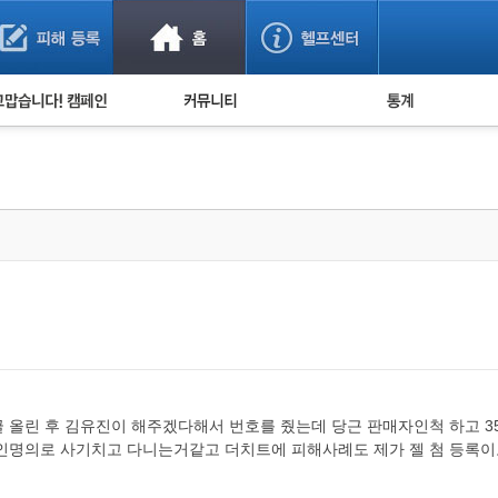
사기 예방했어요!
누적 피해사례 통계
사의 마음 전하기
자유게시판
피해물품명 통계
사기뉴스 브리핑
지역·통신사 통계
사건 사진 자료
은행 일별 피해등록 
사기방지 아이디어
신종사기 주의 정보
전문가 칼럼
금융사기 관련 영상
 올린 후 김유진이 해주겠다해서 번호를 줬는데 당근 판매자인척 하고 3
인명의로 사기치고 다니는거같고 더치트에 피해사례도 제가 젤 첨 등록이고